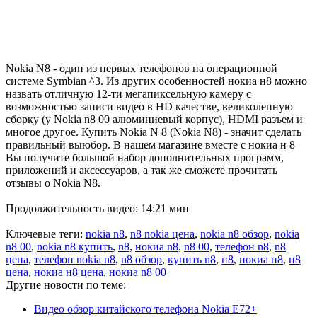
Nokia N8 - один из первых телефонов на операционной
системе Symbian ^3. Из других особенностей нокиа н8 можно
назвать отличную 12-ти мегапиксельную камеру с
возможностью записи видео в HD качестве, великолепную
сборку (у Nokia n8 00 алюминиевый корпус), HDMI разъем и
многое другое. Купить Nokia N 8 (Nokia N8) - значит сделать
правильный выюбор. В нашем магазине вместе с нокиа н 8
Вы получите большой набор дополнительных программ,
приложений и аксессуаров, а так же сможете прочитать
отзывы о Nokia N8.
Продолжительность видео: 14:21 мин
Ключевые теги:
nokia n8
,
n8 nokia цена
,
nokia n8 обзор
,
nokia
n8 00
,
nokia n8 купить
,
n8
,
нокиа n8
,
n8 00
,
телефон n8
,
n8
цена
,
телефон nokia n8
,
n8 обзор
,
купить n8
,
н8
,
нокиа н8
,
н8
цена
,
нокиа н8 цена
,
нокиа n8 00
Другие новости по теме:
Видео обзор китайского телефона Nokia E72+