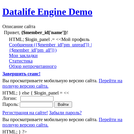
Datalife Engine Demo
Описание сайта
Привет,
{$member_id['name']}
!
HTML; $login_panel .= <<Мой профиль
Cообщения ({$member_id['pm_unread']} |
{$member_id['pm_all']})
Мои закладки
Статистика
Обзор непрочитанного
Завершить сеанс!
Вы просматриваете мобильную версию сайта.
Перейти на
полную версию сайта.
HTML; } else { $login_panel = <<
Логин:
Пароль:
Регистрация на сайте!
Забыли пароль?
Вы просматриваете мобильную версию сайта.
Перейти на
полную версию сайта.
HTML; } ?>