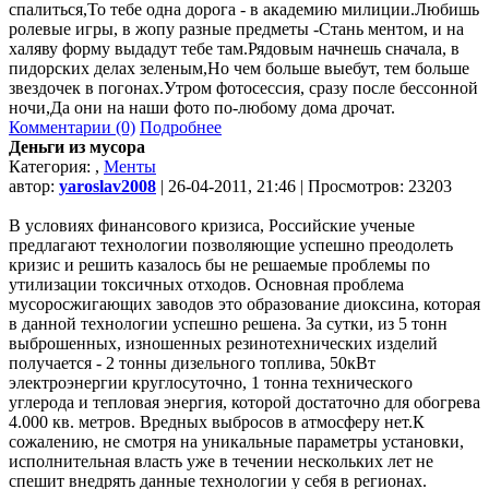
спалиться,То тебе одна дорога - в академию милиции.Любишь
ролевые игры, в жопу разные предметы -Стань ментом, и на
халяву форму выдадут тебе там.Рядовым начнешь сначала, в
пидорских делах зеленым,Но чем больше выебут, тем больше
звездочек в погонах.Утром фотосессия, сразу после бессонной
ночи,Да они на наши фото по-любому дома дрочат.
Комментарии (0)
Подробнее
Деньги из мусора
Категория:
,
Менты
автор:
yaroslav2008
| 26-04-2011, 21:46 | Просмотров: 23203
В условиях финансового кризиса, Российские ученые
предлагают технологии позволяющие успешно преодолеть
кризис и решить казалось бы не решаемые проблемы по
утилизации токсичных отходов. Основная проблема
мусоросжигающих заводов это образование диоксина, которая
в данной технологии успешно решена. За сутки, из 5 тонн
выброшенных, изношенных резинотехнических изделий
получается - 2 тонны дизельного топлива, 50кВт
электроэнергии круглосуточно, 1 тонна технического
углерода и тепловая энергия, которой достаточно для обогрева
4.000 кв. метров. Вредных выбросов в атмосферу нет.К
сожалению, не смотря на уникальные параметры установки,
исполнительная власть уже в течении нескольких лет не
спешит внедрять данные технологии у себя в регионах.