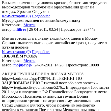
Возможно именно в условиях кризиса, бизнес заинтересуется
высокодоходной технологией зарабатывания денег на
отходах. Ярослав Старухин
Комментарии (0)
Подробнее
Мусор сдает экзамен по английскому языку
Категория:
,
Менты
автор:
infiltree
| 26-04-2011, 03:54 | Просмотров: 287448
Менты готовятся к приезду английских фанов в Москву.
Сержант пытается выговорить английские фразы, получается
жуткая поебень.
Комментарии (0)
Подробнее
ЛОБЗАЙ МУСОРА
Категория:
,
Менты
автор:
mojujojojo
| 24-04-2011, 14:28 | Просмотров: 10998
АКЦИЯ ГРУППЫ ВОЙНА ЛОБЗАЙ МУСОРА
http://vkontakte.ru/app47397ИЛИ ТРЕНИНГ ПО
ЗАЦЕЛОВЫВАНИЮ Отчетный пост обо всех засосах -
http://wisegizmo.livejournal.com/5276... В преддверии 1ого марта
2011 года и введении в РФ Полицейского Беспредела заместо
Мусорского Произвола активистки группы Война
инициировали тренинг по агрессивному зацеловыванию
Серых Женщин для того, чтобы помочь им комфортно
перейти в указанную Президентом Медвежонком новую