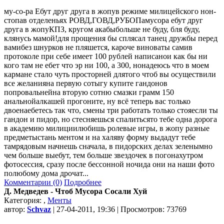
му-со-ра Ебут друг друга в жопув режиме милицейского нон-
стопав отделеньях РОВД,ГОВД,РУБОПамусора ебут друг
друга в жопуКПЗ, кругом акабыбольше не буду, бля буду,
клянусь мамой!для прощения бы сплясал танец дружбы перед
вамибез шнурков не пляшется, кароче виноваты самив
протоколе при себе имеет 100 рублей написанои как бы ни
кого там не ебет что эр ни 100, а 300, нонадеюсь что в моем
кармане стало чуть просторней длятого чтоб вы осуществили
все желанияна первую сотыгу купите гандонов
попровальнейна вторую сотню смазки грамм 150
анальнойалкашей прогоните, ну всё теперь вас только
двоенаебетесь так что, смены три работать только стояесли ты
гандон и пидор, но стесняешься спалитьсято тебе одна дорога
в академию милициилюбишь ролевые игры, в жопу разные
предметыстань ментом и на халяву форму выдадут тебе
тамрядовым начнешь сначала, в пидорских делах зеленымно
чем больше выебут, тем больше звездочек в погонахутром
фотосессия, сразу после бессонной ночида они на наши фото
полюбому дома дрочат...
Комментарии (0)
Подробнее
Д. Медведев - Чтоб Мусора Сосали Хуй
Категория:
,
Менты
автор:
Schvaz
| 27-04-2011, 19:36 | Просмотров: 73769