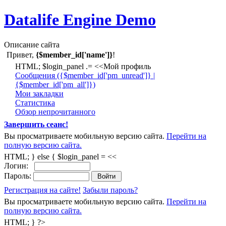
Datalife Engine Demo
Описание сайта
Привет,
{$member_id['name']}
!
HTML; $login_panel .= <<Мой профиль
Cообщения ({$member_id['pm_unread']} |
{$member_id['pm_all']})
Мои закладки
Статистика
Обзор непрочитанного
Завершить сеанс!
Вы просматриваете мобильную версию сайта.
Перейти на
полную версию сайта.
HTML; } else { $login_panel = <<
Логин:
Пароль:
Регистрация на сайте!
Забыли пароль?
Вы просматриваете мобильную версию сайта.
Перейти на
полную версию сайта.
HTML; } ?>