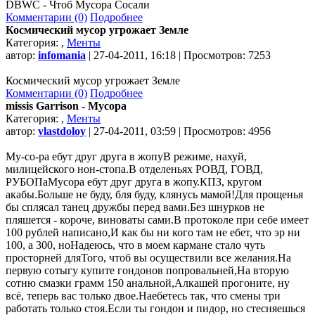
DBWC - Чтоб Мусора Сосали
Комментарии (0)
Подробнее
Космический мусор угрожает Земле
Категория:
,
Менты
автор:
infomania
| 27-04-2011, 16:18 | Просмотров: 7253
Космический мусор угрожает Земле
Комментарии (0)
Подробнее
missis Garrison - Мусора
Категория:
,
Менты
автор:
vlastdoloy
| 27-04-2011, 03:59 | Просмотров: 4956
Му-со-ра ебут друг друга в жопуВ режиме, нахуй,
милицейского нон-стопа.В отделеньях РОВД, ГОВД,
РУБОПаМусора ебут друг друга в жопу.КПЗ, кругом
акабы.Больше не буду, бля буду, клянусь мамой!Для прощенья
бы сплясал танец дружбы перед вами.Без шнурков не
пляшется - короче, виноваты сами.В протоколе при себе имеет
100 рублей написано,И как бы ни кого там не ебет, что эр ни
100, а 300, ноНадеюсь, что в моем кармане стало чуть
просторней дляТого, чтоб вы осуществили все желания.На
первую сотыгу купите гондонов попровальней,На вторую
сотню смазки грамм 150 анальной,Алкашей прогоните, ну
всё, теперь вас только двое.Наебетесь так, что смены три
работать только стоя.Если ты гондон и пидор, но стесняешься