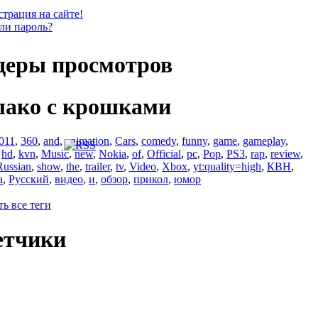
страция на сайте!
ли пароль?
деры просмотров
лако с крошками
011
,
360
,
and
,
animation
,
Cars
,
comedy
,
funny
,
game
,
gameplay
,
,
hd
,
kvn
,
Music
,
new
,
Nokia
,
of
,
Official
,
pc
,
Pop
,
PS3
,
rap
,
review
,
Russian
,
show
,
the
,
trailer
,
tv
,
Video
,
Xbox
,
yt:quality=high
,
КВН
,
а
,
Русский
,
видео
,
и
,
обзор
,
прикол
,
юмор
ть все теги
етчики