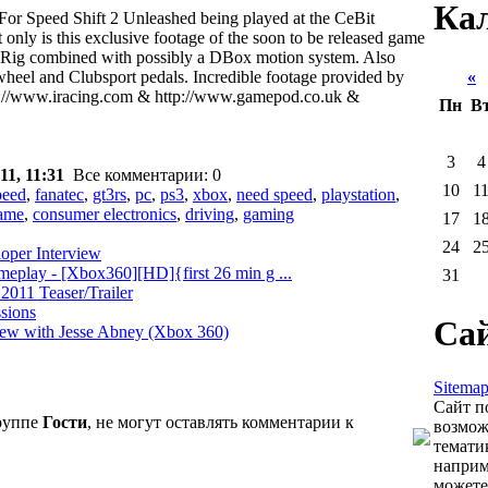
Ка
For Speed Shift 2 Unleashed being played at the CeBit
ly is this exclusive footage of the soon to be released game
rt Rig combined with possibly a DBox motion system. Also
«
А
wheel and Clubsport pedals. Incredible footage provided by
ttp://www.iracing.com & http://www.gamepod.co.uk &
Пн
В
3
4
11, 11:31
Все комментарии: 0
10
1
peed
,
fanatec
,
gt3rs
,
pc
,
ps3
,
xbox
,
need speed
,
playstation
,
game
,
consumer electronics
,
driving
,
gaming
17
1
24
2
oper Interview
eplay - [Xbox360][HD]{first 26 min g ...
31
11 Teaser/Trailer
sions
Са
view with Jesse Abney (Xbox 360)
Sitema
Сайт п
группе
Гости
, не могут оставлять комментарии к
возмож
темати
наприм
можете