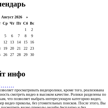
лендарь
вгуст 2026 »
т
Ср
Чт
Пт
Сб
Вс
1
2
5
6
7
8
9
1
12
13
14
15
16
8
19
20
21
22
23
5
26
27
28
29
30
йт инфо
p
.
.
.
.
.
.
.
озволяет просматривать видеоролики, кроме того, реализована
ность смотреть видео в высоком качестве. Ролики разделены по
кам, что позволяет выбрать интересующую категорию видео,
ер видео приколы, без утомительных поисков. После этого, Вы
 посмотреть видео приколы онлайн бесплатно и без