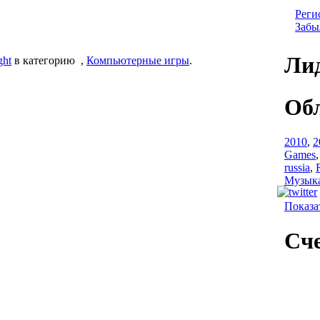
Реги
Забы
Ли
ght
в категорию
,
Компьютерные игры
.
Об
2010
,
2
Games
russia
,
Музык
Показа
Сч