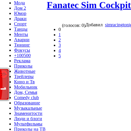
Fanatec Sim Cockpit
Мода
Дом 2
Юмор
Драки
Спорт
Добавил
simracingtoni
(голосов: 0)
Танцы
0
Менты
1
Аварии
2
Тюнинг
3
Фокусы
4
+100500
5
Реклама
Приколы
Животные
Трейлеры
Кино и Тв
Мобильник
Дом, Семья
Comedy club
Образование
Музыкальные
Знаменитости
Люди и блоги
Мультфильмы
Приколы на ТВ