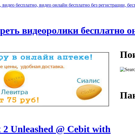
реть видеоролики бесплатно о
Пои
Пан
Логин
Пароль
t 2 Unleashed @ Cebit with