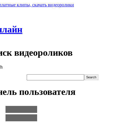
нлайн
ск видеороликов
ель пользователя
:
: