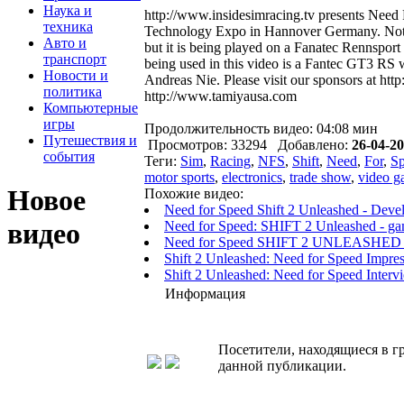
Наука и
http://www.insidesimracing.tv presents Need 
техника
Technology Expo in Hannover Germany. Not on
Авто и
but it is being played on a Fanatec Rennspo
транспорт
being used in this video is a Fantec GT3 RS 
Новости и
Andreas Nie. Please visit our sponsors at h
политика
http://www.tamiyausa.com
Компьютерные
игры
Продолжительность видео: 04:08 мин
Путешествия и
Просмотров: 33294 Добавлено:
26-04-20
события
Теги:
Sim
,
Racing
,
NFS
,
Shift
,
Need
,
For
,
S
motor sports
,
electronics
,
trade show
,
video 
Новое
Похожие видео:
Need for Speed Shift 2 Unleashed - Devel
видео
Need for Speed: SHIFT 2 Unleashed - gam
Need for Speed SHIFT 2 UNLEASHED 20
Shift 2 Unleashed: Need for Speed Impres
Shift 2 Unleashed: Need for Speed Inter
Информация
Посетители, находящиеся в 
данной публикации.