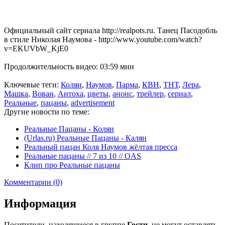
Официальный сайт сериала http://realpots.ru. Танец Пасодобль
в стиле Николая Наумова - http://www.youtube.com/watch?
v=EKUVbW_KjE0
Продолжительность видео: 03:59 мин
Ключевые теги:
Колян
,
Наумов
,
Парма
,
КВН
,
ТНТ
,
Лера
,
Машка
,
Вован
,
Антоха
,
цветы
,
анонс
,
трейлер
,
сериал
,
Реальные
,
пацаны
,
advertisement
Другие новости по теме:
Реальные Пацаны - Колян
(Urlas.ru) Реальные Пацаны - Калян
Реальный пацан Коля Наумов жёлтая пресса
Реальные пацаны // 7 из 10 // OAS
Клип про Реальные пацаны
Комментарии (0)
Информация
Посетители, находящиеся в группе
Гости
, не могут оставлять