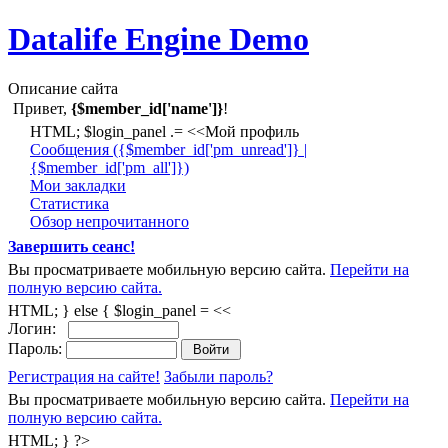
Datalife Engine Demo
Описание сайта
Привет,
{$member_id['name']}
!
HTML; $login_panel .= <<Мой профиль
Cообщения ({$member_id['pm_unread']} |
{$member_id['pm_all']})
Мои закладки
Статистика
Обзор непрочитанного
Завершить сеанс!
Вы просматриваете мобильную версию сайта.
Перейти на
полную версию сайта.
HTML; } else { $login_panel = <<
Логин:
Пароль:
Регистрация на сайте!
Забыли пароль?
Вы просматриваете мобильную версию сайта.
Перейти на
полную версию сайта.
HTML; } ?>