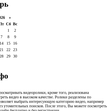
рь
026 »
Пт
Сб
Вс
1
2
7
8
9
14
15
16
21
22
23
28
29
30
фо
росматривать видеоролики, кроме того, реализована
реть видео в высоком качестве. Ролики разделены по
озволяет выбрать интересующую категорию видео, например
ез утомительных поисков. После этого, Вы можете посмотреть
лайн бесплатно и без регистрации.