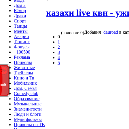
Мода
Дом 2
казахи live квн - у
Юмор
Драки
Спорт
Танцы
Менты
Добавил
dauroad
в ка
(голосов: 0)
Аварии
0
Тюнинг
1
Фокусы
2
+100500
3
Реклама
4
Приколы
5
Животные
Трейлеры
Кино и Тв
Мобильник
Дом, Семья
Comedy club
Образование
Музыкальные
Знаменитости
Люди и блоги
Мультфильмы
Приколы на ТВ