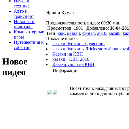
Наука и
техника
Авто и
Ярик и Кумар
транспорт
Новости и
Продолжительность видео: 00:30 мин
политика
Просмотров: 1901 Добавлено:
30-04-201
Компьютерные
Теги:
квн
,
казахи
,
финал
,
2010
,
kazahi
,
kaz
игры
Похожие видео:
Путешествия и
казахи live квн - Gуля поет
события
казахи live квн - Яricks story about kaza
Казахи на КВН
Новое
казахи - КВН 2010
Казахи ушли из КВН
видео
Информация
Посетители, находящиеся в 
комментарии к данной публи