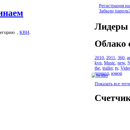
Регистрация на
жинаем
Забыли пароль
Лидеры 
тегорию
,
КВН
.
Облако 
2010
,
2011
,
360
,
a
kvn
,
Music
,
new
,
N
the
,
trailer
,
tv
,
Vide
прикол
,
юмор
Показать все теги
Счетчи