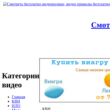
Смот
Категории
видео
Главная
КВН
НЛО
, КВН