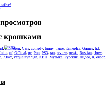
 сайте!
?
просмотров
с крошками
nd
,
animation
,
Cars
,
comedy
,
funny
,
game
,
gameplay
,
Games
,
hd
,
okia
,
of
,
Official
,
pc
,
Pop
,
PS3
,
rap
,
review
,
russia
,
Russian
,
show
,
o
,
Xbox
,
yt:quality=high
,
КВН
,
Музыка
,
Русский
,
видео
,
и
,
обзор
,
ки