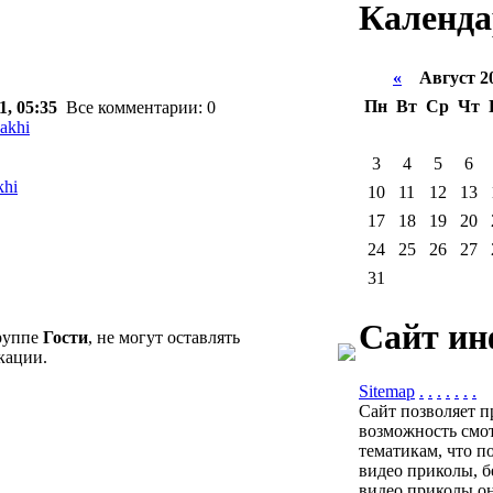
Календа
«
Август 2
Пн
Вт
Ср
Чт
1, 05:35
Все комментарии: 0
akhi
3
4
5
6
khi
10
11
12
13
17
18
19
20
24
25
26
27
31
Сайт ин
группе
Гости
, не могут оставлять
кации.
Sitemap
.
.
.
.
.
.
.
Сайт позволяет п
возможность смот
тематикам, что п
видео приколы, б
видео приколы он