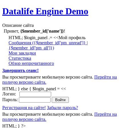
Datalife Engine Demo
Описание сайта
Привет,
{$member_id['name']}
!
HTML; $login_panel .= <<Мой профиль
Cообщения ({$member_id['pm_unread']} |
{$member_id['pm_all']})
Мои закладки
Статистика
Обзор непрочитанного
Завершить сеанс!
Вы просматриваете мобильную версию сайта.
Перейти на
полную версию сайта.
HTML; } else { $login_panel = <<
Логин:
Пароль:
Регистрация на сайте!
Забыли пароль?
Вы просматриваете мобильную версию сайта.
Перейти на
полную версию сайта.
HTML; } ?>