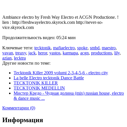
Ambiance electro by Fresh Way Electro et ACGN Productione. !
lien : http://freshwayelectro.skyrock.com http://never-so-
vice.skyrock.com
Продолжительность видео: 05:24 мин
Ключевые теги:
tecktonik
,
mafiaelectro
,
spoke
,
smbd
,
maestro
,
vavan
,
treaxy
,
jack
,
heror
,
yastos
,
karmapa
,
acgn
,
productions
,
lily
,
azian
,
lecktra
Другие новости по теме:
Tecktonik Killer 2009 volumi 2-3-4-5-6 - electro city
La belle Electro tecktonik Dance Battle
TECKTONIK KILLER
TECKTONIK MEDELLIN
Мистер Кредо - Чудная долина (mix) russian house, electro
& dance music ...
Комментарии (0)
Информация