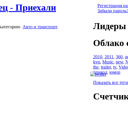
ец - Приехали
Регистрация на
Забыли пароль
Лидеры 
категорию
Авто и транспорт
.
Облако 
2010
,
2011
,
360
,
a
kvn
,
Music
,
new
,
N
the
,
trailer
,
tv
,
Vide
прикол
,
юмор
Показать все теги
Счетчи