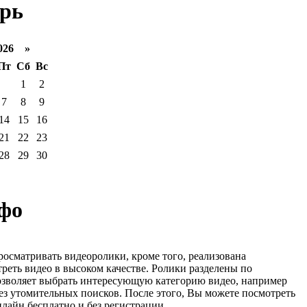
рь
026 »
Пт
Сб
Вс
1
2
7
8
9
14
15
16
21
22
23
28
29
30
фо
росматривать видеоролики, кроме того, реализована
реть видео в высоком качестве. Ролики разделены по
озволяет выбрать интересующую категорию видео, например
ез утомительных поисков. После этого, Вы можете посмотреть
лайн бесплатно и без регистрации.