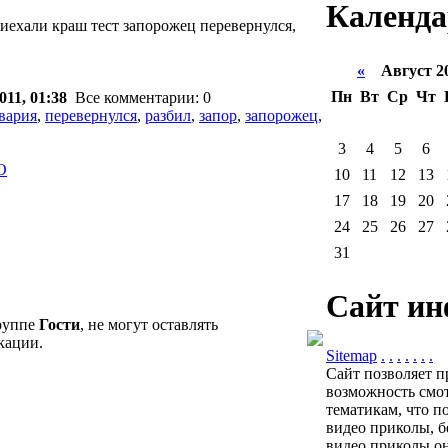
Календа
 приехали краш тест запорожец перевернулся,
«
Август 2
Пн
Вт
Ср
Чт
011, 01:38
Все комментарии: 0
вария
,
перевернулся
,
разбил
,
запор
,
запорожец
,
3
4
5
6
O
10
11
12
13
17
18
19
20
24
25
26
27
31
Сайт ин
группе
Гости
, не могут оставлять
кации.
Sitemap
.
.
.
.
.
.
.
Сайт позволяет п
возможность смот
тематикам, что п
видео приколы, б
видео приколы он