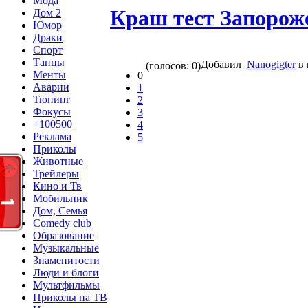
Мода
Краш тест Запорож
Дом 2
Юмор
Драки
Спорт
Танцы
Добавил
Nanogigter
в 
(голосов: 0)
Менты
0
Аварии
1
Тюнинг
2
Фокусы
3
+100500
4
Реклама
5
Приколы
Животные
Трейлеры
Кино и Тв
Мобильник
Дом, Семья
Comedy club
Образование
Музыкальные
Знаменитости
Люди и блоги
Мультфильмы
Приколы на ТВ