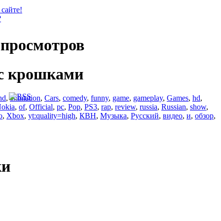
 сайте!
?
просмотров
с крошками
nd
,
animation
,
Cars
,
comedy
,
funny
,
game
,
gameplay
,
Games
,
hd
,
okia
,
of
,
Official
,
pc
,
Pop
,
PS3
,
rap
,
review
,
russia
,
Russian
,
show
,
o
,
Xbox
,
yt:quality=high
,
КВН
,
Музыка
,
Русский
,
видео
,
и
,
обзор
,
ки