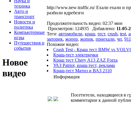
Наука и
техника
http://www.new-traffic.ru/ Ехали ехали и
Авто и
разбили вдребезги
транспорт
Новости и
Продолжительность видео: 02:37 мин
политика
Просмотров: 124935 Добавлено:
11-05-2
Компьютерные
Теги:
автомобили
,
краш
,
тест
,
crush
,
test
,
а
игры
запорик
,
жопер
,
жопик
,
приехали
,
чп
,
911
Путешествия и
Похожие видео:
события
Crash Test - Краш тест BMW vs VOLV
Краш-тест электрички
Новое
Краш тест Chery A13 ZAZ Forza
УАЗ Patriot, краш-тест, реклама
видео
Краш-тест Матиз и ВАЗ 2110
Информация
Посетители, находящиеся в 
комментарии к данной публи