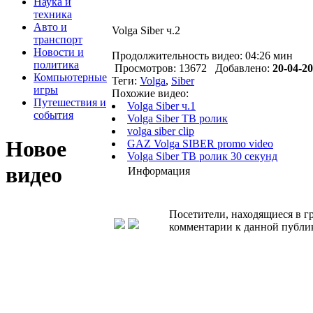
Наука и
техника
Авто и
Volga Siber ч.2
транспорт
Новости и
Продолжительность видео: 04:26 мин
политика
Просмотров: 13672 Добавлено:
20-04-20
Компьютерные
Теги:
Volga
,
Siber
игры
Похожие видео:
Путешествия и
Volga Siber ч.1
события
Volga Siber ТВ ролик
volga siber clip
Новое
GAZ Volga SIBER promo video
Volga Siber ТВ ролик 30 секунд
видео
Информация
Посетители, находящиеся в 
комментарии к данной публи