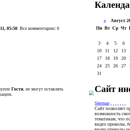
Календа
«
Август 2
Пн
Вт
Ср
Чт
11, 05:50
Все комментарии: 0
3
4
5
6
10
11
12
13
17
18
19
20
24
25
26
27
31
Сайт ин
группе
Гости
, не могут оставлять
кации.
Sitemap
.
.
.
.
.
.
.
Сайт позволяет п
возможность смот
тематикам, что п
видео приколы, б
видео приколы он