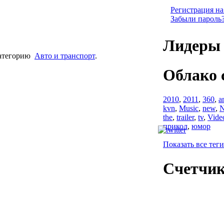
Регистрация на
Забыли пароль
Лидеры 
атегорию
Авто и транспорт
.
Облако 
2010
,
2011
,
360
,
a
kvn
,
Music
,
new
,
N
the
,
trailer
,
tv
,
Vide
прикол
,
юмор
Показать все теги
Счетчи