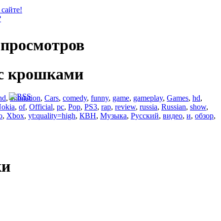
 сайте!
?
просмотров
с крошками
nd
,
animation
,
Cars
,
comedy
,
funny
,
game
,
gameplay
,
Games
,
hd
,
okia
,
of
,
Official
,
pc
,
Pop
,
PS3
,
rap
,
review
,
russia
,
Russian
,
show
,
o
,
Xbox
,
yt:quality=high
,
КВН
,
Музыка
,
Русский
,
видео
,
и
,
обзор
,
ки