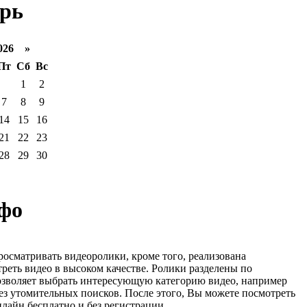
рь
026 »
Пт
Сб
Вс
1
2
7
8
9
14
15
16
21
22
23
28
29
30
фо
росматривать видеоролики, кроме того, реализована
реть видео в высоком качестве. Ролики разделены по
озволяет выбрать интересующую категорию видео, например
ез утомительных поисков. После этого, Вы можете посмотреть
лайн бесплатно и без регистрации.