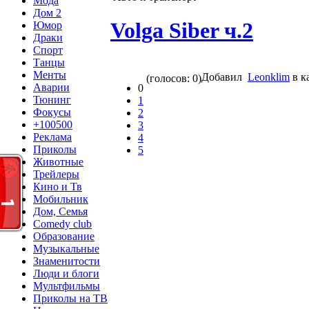
Мода
Дом 2
Volga Siber ч.2
Юмор
Драки
Спорт
Танцы
Менты
Добавил
Leonklim
в к
(голосов: 0)
Аварии
0
Тюнинг
1
Фокусы
2
+100500
3
Реклама
4
Приколы
5
Животные
Трейлеры
Кино и Тв
Мобильник
Дом, Семья
Comedy club
Образование
Музыкальные
Знаменитости
Люди и блоги
Мультфильмы
Приколы на ТВ