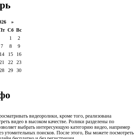
рь
026 »
Пт
Сб
Вс
1
2
7
8
9
14
15
16
21
22
23
28
29
30
фо
росматривать видеоролики, кроме того, реализована
реть видео в высоком качестве. Ролики разделены по
озволяет выбрать интересующую категорию видео, например
ез утомительных поисков. После этого, Вы можете посмотреть
лайн бесплатно и без регистрации.