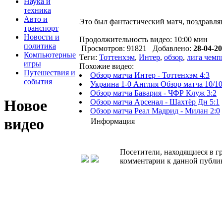
Наука и
техника
Авто и
Это был фантастический матч, поздравля
транспорт
Новости и
Продолжительность видео: 10:00 мин
политика
Просмотров: 91821 Добавлено:
28-04-20
Компьютерные
Теги:
Тоттенхэм
,
Интер
,
обзор
,
лига чем
игры
Похожие видео:
Путешествия и
Обзор матча Интер - Тоттенхэм 4:3
события
Украина 1-0 Англия Обзор матча 10/1
Обзор матча Бавария - ЧФР Клуж 3:2
Новое
Обзор матча Арсенал - Шахтёр Дн 5:1
Обзор матча Реал Мадрид - Милан 2:0
видео
Информация
Посетители, находящиеся в 
комментарии к данной публи