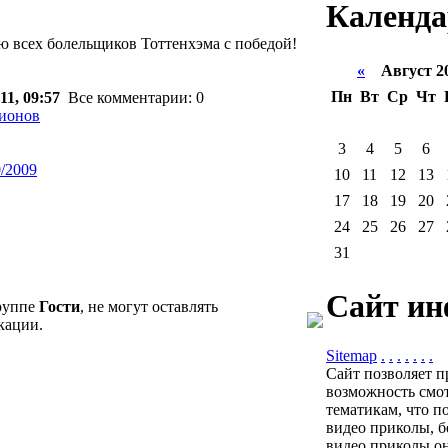
Календа
ю всех болельщиков Тоттенхэма с победой!
«
Август 2
Пн
Вт
Ср
Чт
11, 09:57
Все комментарии: 0
пионов
3
4
5
6
0/2009
10
11
12
13
17
18
19
20
24
25
26
27
31
Сайт ин
группе
Гости
, не могут оставлять
кации.
Sitemap
.
.
.
.
.
.
.
Сайт позволяет п
возможность смот
тематикам, что п
видео приколы, б
видео приколы он