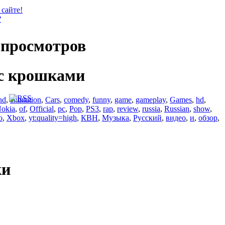
 сайте!
?
просмотров
с крошками
nd
,
animation
,
Cars
,
comedy
,
funny
,
game
,
gameplay
,
Games
,
hd
,
okia
,
of
,
Official
,
pc
,
Pop
,
PS3
,
rap
,
review
,
russia
,
Russian
,
show
,
o
,
Xbox
,
yt:quality=high
,
КВН
,
Музыка
,
Русский
,
видео
,
и
,
обзор
,
ки