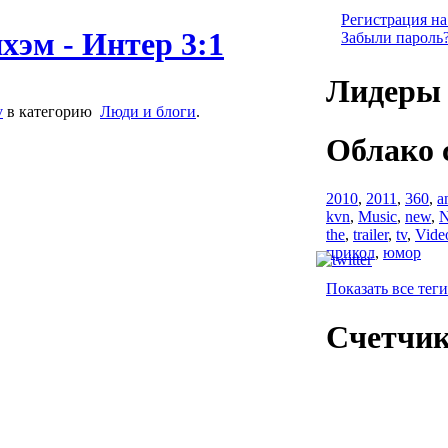
Регистрация на
хэм - Интер 3:1
Забыли пароль
Лидеры 
v
в категорию
Люди и блоги
.
Облако 
2010
,
2011
,
360
,
a
kvn
,
Music
,
new
,
N
the
,
trailer
,
tv
,
Vide
прикол
,
юмор
Показать все теги
Счетчи