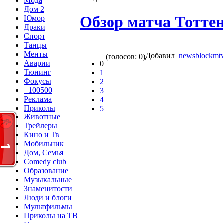
Мода
Дом 2
Обзор матча Тоттен
Юмор
Драки
Спорт
Танцы
Менты
Добавил
newsblockmt
(голосов: 0)
Аварии
0
Тюнинг
1
Фокусы
2
+100500
3
Реклама
4
Приколы
5
Животные
Трейлеры
Кино и Тв
Мобильник
Дом, Семья
Comedy club
Образование
Музыкальные
Знаменитости
Люди и блоги
Мультфильмы
Приколы на ТВ