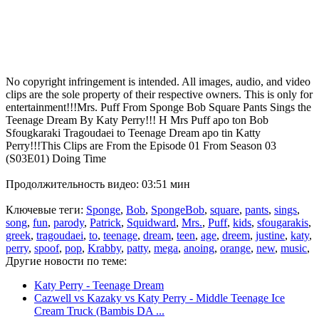
No copyright infringement is intended. All images, audio, and video
clips are the sole property of their respective owners. This is only for
entertainment!!!Mrs. Puff From Sponge Bob Square Pants Sings the
Teenage Dream By Katy Perry!!! H Mrs Puff apo ton Bob
Sfougkaraki Tragoudaei to Teenage Dream apo tin Katty
Perry!!!This Clips are From the Episode 01 From Season 03
(S03E01) Doing Time
Продолжительность видео: 03:51 мин
Ключевые теги:
Sponge
,
Bob
,
SpongeBob
,
square
,
pants
,
sings
,
song
,
fun
,
parody
,
Patrick
,
Squidward
,
Mrs.
,
Puff
,
kids
,
sfougarakis
,
greek
,
tragoudaei
,
to
,
teenage
,
dream
,
teen
,
age
,
dreem
,
justine
,
katy
,
perry
,
spoof
,
pop
,
Krabby
,
patty
,
mega
,
anoing
,
orange
,
new
,
music
,
Другие новости по теме:
Katy Perry - Teenage Dream
Cazwell vs Kazaky vs Katy Perry - Middle Teenage Ice
Cream Truck (Bambis DA ...