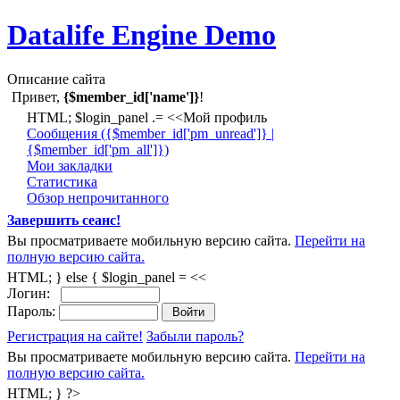
Datalife Engine Demo
Описание сайта
Привет,
{$member_id['name']}
!
HTML; $login_panel .= <<Мой профиль
Cообщения ({$member_id['pm_unread']} |
{$member_id['pm_all']})
Мои закладки
Статистика
Обзор непрочитанного
Завершить сеанс!
Вы просматриваете мобильную версию сайта.
Перейти на
полную версию сайта.
HTML; } else { $login_panel = <<
Логин:
Пароль:
Регистрация на сайте!
Забыли пароль?
Вы просматриваете мобильную версию сайта.
Перейти на
полную версию сайта.
HTML; } ?>