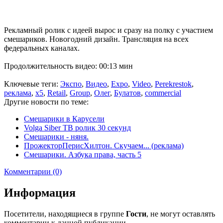
Рекламный ролик с идеей вырос и сразу на полку с участием
смешариков. Новогодний дизайн. Трансляция на всех
федеральных каналах.
Продолжительность видео: 00:13 мин
Ключевые теги:
Экспо
,
Видео
,
Expo
,
Video
,
Perekrestok
,
реклама
,
x5
,
Retail
,
Group
,
Олег
,
Булатов
,
commercial
Другие новости по теме:
Смешарики в Карусели
Volga Siber ТВ ролик 30 секунд
Смешарики - няня.
ПрожекторПерисХилтон. Скучаем... (реклама)
Смешарики. Азбука права, часть 5
Комментарии (0)
Информация
Посетители, находящиеся в группе
Гости
, не могут оставлять
комментарии к данной публикации.