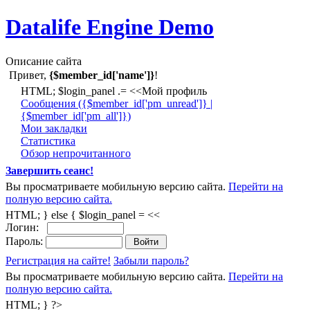
Datalife Engine Demo
Описание сайта
Привет,
{$member_id['name']}
!
HTML; $login_panel .= <<Мой профиль
Cообщения ({$member_id['pm_unread']} |
{$member_id['pm_all']})
Мои закладки
Статистика
Обзор непрочитанного
Завершить сеанс!
Вы просматриваете мобильную версию сайта.
Перейти на
полную версию сайта.
HTML; } else { $login_panel = <<
Логин:
Пароль:
Регистрация на сайте!
Забыли пароль?
Вы просматриваете мобильную версию сайта.
Перейти на
полную версию сайта.
HTML; } ?>