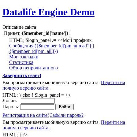
Datalife Engine Demo
Описание сайта
Привет,
{$member_id['name']}
!
HTML; $login_panel .= <<Мой профиль
Cообщения ({$member_id['pm_unread']} |
{$member_id['pm_all']})
Мои закладки
Статистика
Обзор непрочитанного
Завершить сеанс!
Вы просматриваете мобильную версию сайта.
Перейти на
полную версию сайта.
HTML; } else { $login_panel = <<
Логин:
Пароль:
Регистрация на сайте!
Забыли пароль?
Вы просматриваете мобильную версию сайта.
Перейти на
полную версию сайта.
HTML; } ?>