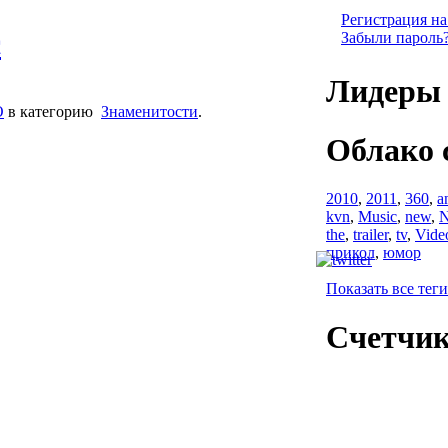
Регистрация на
c
Забыли пароль
Лидеры 
O
в категорию
Знаменитости
.
Облако 
2010
,
2011
,
360
,
a
kvn
,
Music
,
new
,
N
the
,
trailer
,
tv
,
Vide
прикол
,
юмор
Показать все теги
Счетчи