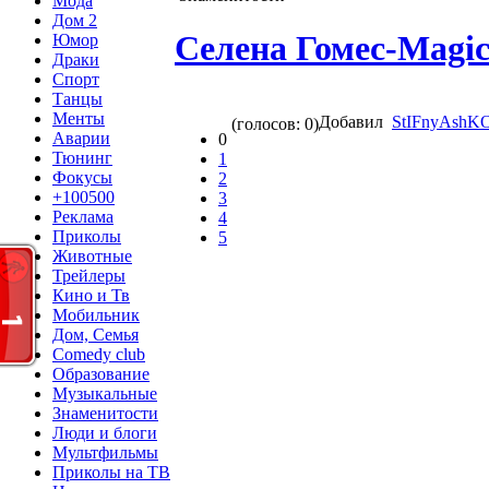
Мода
Дом 2
Селена Гомес-Magi
Юмор
Драки
Спорт
Танцы
Менты
Добавил
StIFnyAshK
(голосов: 0)
Аварии
0
Тюнинг
1
Фокусы
2
+100500
3
Реклама
4
Приколы
5
Животные
Трейлеры
Кино и Тв
Мобильник
Дом, Семья
Comedy club
Образование
Музыкальные
Знаменитости
Люди и блоги
Мультфильмы
Приколы на ТВ