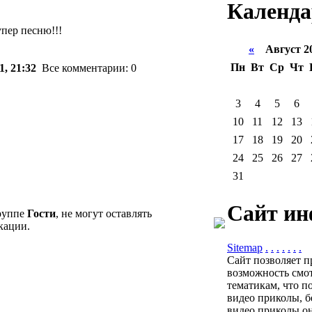
Календа
упер песню!!!
«
Август 2
Пн
Вт
Ср
Чт
1, 21:32
Все комментарии: 0
3
4
5
6
10
11
12
13
17
18
19
20
24
25
26
27
31
Сайт ин
группе
Гости
, не могут оставлять
кации.
Sitemap
.
.
.
.
.
.
.
Сайт позволяет п
возможность смот
тематикам, что п
видео приколы, б
видео приколы он