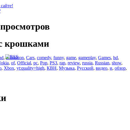
 сайте!
?
просмотров
с крошками
nd
,
animation
,
Cars
,
comedy
,
funny
,
game
,
gameplay
,
Games
,
hd
,
okia
,
of
,
Official
,
pc
,
Pop
,
PS3
,
rap
,
review
,
russia
,
Russian
,
show
,
o
,
Xbox
,
yt:quality=high
,
КВН
,
Музыка
,
Русский
,
видео
,
и
,
обзор
,
ки