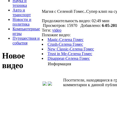
Наука и
техника
Авто и
Магия с Селеной Гомес..Супер клип на с
транспорт
Новости и
Продолжительность видео: 02:49 мин
политика
Просмотров: 15970 Добавлено:
6-05-201
Компьютерные
Теги:
video
игры
Похожие видео:
Путешествия и
Magic-Селена Гомес
события
Crush-Селена Гомес
New Classic-Селена Гомес
Новое
Trust in Me-Селена Гомес
Disappear-Селена Гомес
видео
Информация
Посетители, находящиеся в 
комментарии к данной публи