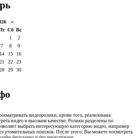
рь
026 »
Пт
Сб
Вс
1
2
7
8
9
14
15
16
21
22
23
28
29
30
фо
росматривать видеоролики, кроме того, реализована
реть видео в высоком качестве. Ролики разделены по
озволяет выбрать интересующую категорию видео, например
ез утомительных поисков. После этого, Вы можете посмотреть
лайн бесплатно и без регистрации.