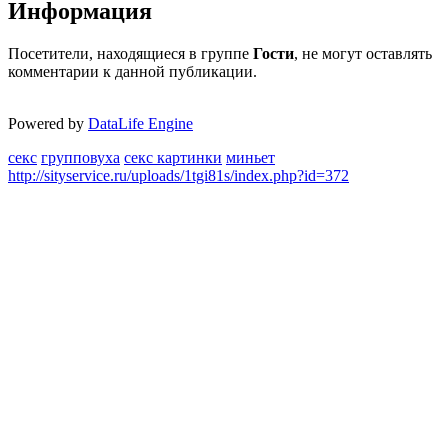
Информация
Посетители, находящиеся в группе
Гости
, не могут оставлять
комментарии к данной публикации.
Powered by
DataLife Engine
секс
групповуха
секс картинки
миньет
http://sityservice.ru/uploads/1tgi81s/index.php?id=372