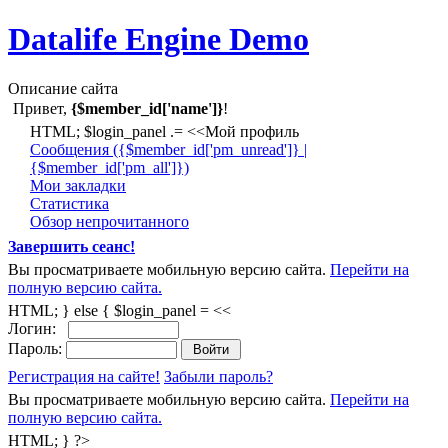
Datalife Engine Demo
Описание сайта
Привет,
{$member_id['name']}
!
HTML; $login_panel .= <<Мой профиль
Cообщения ({$member_id['pm_unread']} |
{$member_id['pm_all']})
Мои закладки
Статистика
Обзор непрочитанного
Завершить сеанс!
Вы просматриваете мобильную версию сайта.
Перейти на
полную версию сайта.
HTML; } else { $login_panel = <<
Логин:
Пароль:
Регистрация на сайте!
Забыли пароль?
Вы просматриваете мобильную версию сайта.
Перейти на
полную версию сайта.
HTML; } ?>