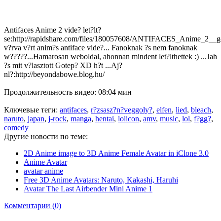
Antifaces Anime 2 vide? let?lt?
se:http://rapidshare.com/files/180057608/ANTIFACES_Anime_2__
v?rva v?rt anim?s antiface vide?... Fanoknak ?s nem fanoknak
w?????...Hamarosan weboldal, ahonnan mindent let?lthettek :) ...Jah
?s mit v?lasztott Gotep? XD h?t ...Aj?
nl?:http://beyondabowe.blog.hu/
Продолжительность видео: 08:04 мин
Ключевые теги:
antifaces
,
r?zsasz?n?veggoly?
,
elfen
,
lied
,
bleach
,
naruto
,
japan
,
j-rock
,
manga
,
hentai
,
lolicon
,
amv
,
music
,
lol
,
f?gg?
,
comedy
Другие новости по теме:
2D Anime image to 3D Anime Female Avatar in iClone 3.0
Anime Avatar
avatar anime
Free 3D Anime Avatars: Naruto, Kakashi, Haruhi
Avatar The Last Airbender Mini Anime 1
Комментарии (0)