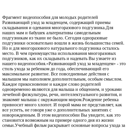
Фрагмент видеопособия для молодых родителей
Развивающий уход за младенцем, содержащий приемы
складывания и одевания многоразового подгузника.Для
наших мам и бабушек альтернативы самодельным
подгузникам из ткани не было. Сегодня одноразовые
подгузники основательно вошли в жизнь большинства семей.
Но и для многоразового натурального подгузника осталось
место. В чем преимущества использования многоразовых
подгузников, как их складывать и надевать Вы узнаете из
нашего видеопособия.«Развивающий уход за младенцем» - это
стиль ухода за ребенком до года, обеспечивающий его
максимальное развитие. Все повседневные действия с
малышом мы наполняем дополнительным, особым смыслом.
Каждое прикосновение и каждое слово родителей
одновременно являются для малыша и общением, и уроками
лечебной физкультуры, речи, интеллектуального развития, и
знакомят малыша с окружающим миром.Рождение ребенка
привносит много хлопот. И порой мама не представляет, как
все успеть, не говоря уже о дополнительных занятиях с
новорожденным. В этом видеопособии Вы увидите, как это
становится возможным на примере одного дня из жизни
семьи.Учебный фильм раскрывает основные вопросы ухода за