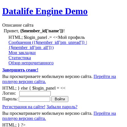
Datalife Engine Demo
Описание сайта
Привет,
{$member_id['name']}
!
HTML; $login_panel .= <<Мой профиль
Cообщения ({$member_id['pm_unread']} |
{$member_id['pm_all']})
Мои закладки
Статистика
Обзор непрочитанного
Завершить сеанс!
Вы просматриваете мобильную версию сайта.
Перейти на
полную версию сайта.
HTML; } else { $login_panel = <<
Логин:
Пароль:
Регистрация на сайте!
Забыли пароль?
Вы просматриваете мобильную версию сайта.
Перейти на
полную версию сайта.
HTML; } ?>