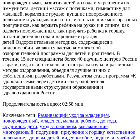
новорожденными, развития детей до года и укрепления их
иммунитета: детский массаж с потешками, гимнастику для
малышей, кормление грудью, купание новорожденного,
пеленание и укладывание спать, использование многоразовых
подгузников, как держать ребенка на руках и в слинге, как
одевать новорожденных, как приучать ребенка к горшку,
питание детей до года и народные игры для
детей.Оздоровительные методики, содержащиеся в
видеопособии, являются частью комплексной
оздоровительной программы для детей и родителей. В
течение 15 лет специалисты более 40 научных центров России
- врачи, педагоги, психологи, этнографы изучали различные
методы оздоровления, объединяя лучшие из них с
собственными разработками. Результатом стала программа «К
здоровой семье через детский сад», одобренная
государственными структурами образования и
здравоохранения России.
Продолжительность видео: 02:58 мин
Ключевые теги:
Развивающий уход за младенцем
,
новорожденный
,
младенец
,
малыш
,
ребенок
,
до года
,
грудничок
,
дети
,
уход за ребенком
,
высаживание
,
многоразовый
,
подгузник
,
приучение к горшку
,
естественное
пеленание
,
здоровье детей
,
видеопособие
,
родители
,
учебный