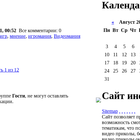
Календа
«
Август 2
Пн
Вт
Ср
Чт
1, 00:52
Все комментарии: 0
игр
,
мнение
,
игромания
,
Видеомания
3
4
5
6
10
11
12
13
17
18
19
20
ь 1 из 12
24
25
26
27
31
Сайт ин
группе
Гости
, не могут оставлять
кации.
Sitemap
.
.
.
.
.
.
.
Сайт позволяет п
возможность смот
тематикам, что п
видео приколы, б
видео приколы он