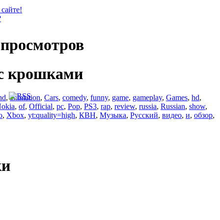
 сайте!
?
просмотров
с крошками
nd
,
animation
,
Cars
,
comedy
,
funny
,
game
,
gameplay
,
Games
,
hd
,
okia
,
of
,
Official
,
pc
,
Pop
,
PS3
,
rap
,
review
,
russia
,
Russian
,
show
,
o
,
Xbox
,
yt:quality=high
,
КВН
,
Музыка
,
Русский
,
видео
,
и
,
обзор
,
ки