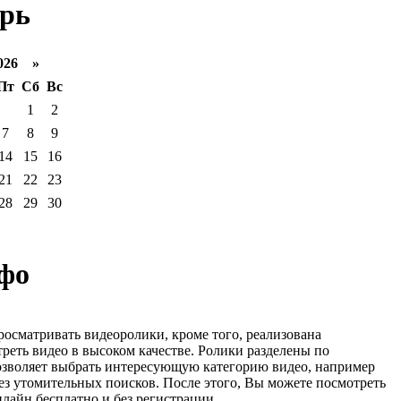
рь
026 »
Пт
Сб
Вс
1
2
7
8
9
14
15
16
21
22
23
28
29
30
фо
росматривать видеоролики, кроме того, реализована
реть видео в высоком качестве. Ролики разделены по
озволяет выбрать интересующую категорию видео, например
ез утомительных поисков. После этого, Вы можете посмотреть
лайн бесплатно и без регистрации.