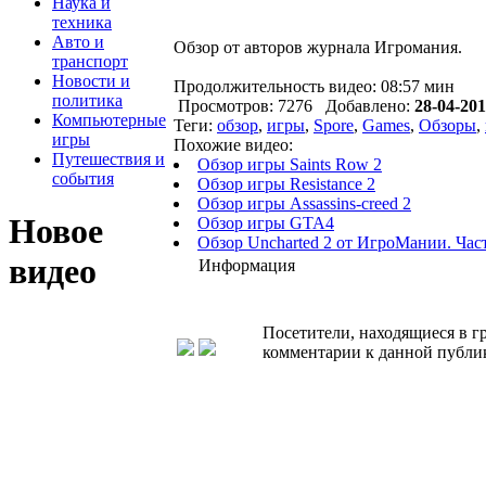
Наука и
техника
Авто и
Обзор от авторов журнала Игромания.
транспорт
Новости и
Продолжительность видео: 08:57 мин
политика
Просмотров: 7276 Добавлено:
28-04-201
Компьютерные
Теги:
обзор
,
игры
,
Spore
,
Games
,
Обзоры
,
игры
Похожие видео:
Путешествия и
Обзор игры Saints Row 2
события
Обзор игры Resistance 2
Обзор игры Assassins-creed 2
Новое
Обзор игры GTA4
Обзор Uncharted 2 от ИгроМании. Част
видео
Информация
Посетители, находящиеся в 
комментарии к данной публи