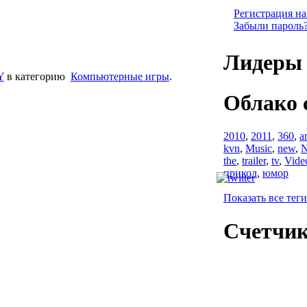
Регистрация на
Забыли пароль
Лидеры 
Y
в категорию
Компьютерные игры
.
Облако 
2010
,
2011
,
360
,
a
kvn
,
Music
,
new
,
N
the
,
trailer
,
tv
,
Vide
прикол
,
юмор
Показать все теги
Счетчи