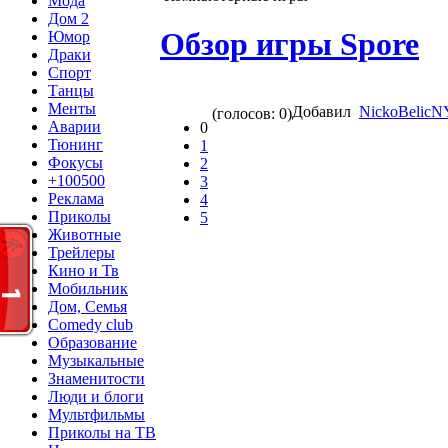
Мода
Дом 2
Обзор игры Spore
Юмор
Драки
Спорт
Танцы
Менты
Добавил
NickoBelicN
(голосов: 0)
Аварии
0
Тюнинг
1
Фокусы
2
+100500
3
Реклама
4
Приколы
5
Животные
Трейлеры
Кино и Тв
Мобильник
Дом, Семья
Comedy club
Образование
Музыкальные
Знаменитости
Люди и блоги
Мультфильмы
Приколы на ТВ