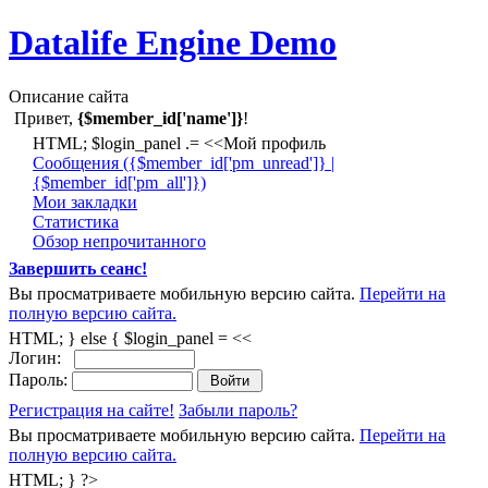
Datalife Engine Demo
Описание сайта
Привет,
{$member_id['name']}
!
HTML; $login_panel .= <<Мой профиль
Cообщения ({$member_id['pm_unread']} |
{$member_id['pm_all']})
Мои закладки
Статистика
Обзор непрочитанного
Завершить сеанс!
Вы просматриваете мобильную версию сайта.
Перейти на
полную версию сайта.
HTML; } else { $login_panel = <<
Логин:
Пароль:
Регистрация на сайте!
Забыли пароль?
Вы просматриваете мобильную версию сайта.
Перейти на
полную версию сайта.
HTML; } ?>