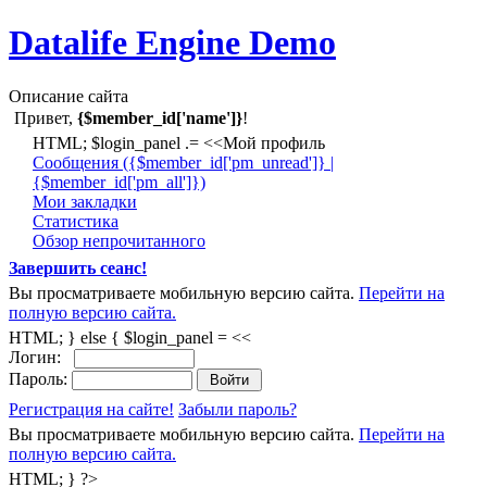
Datalife Engine Demo
Описание сайта
Привет,
{$member_id['name']}
!
HTML; $login_panel .= <<Мой профиль
Cообщения ({$member_id['pm_unread']} |
{$member_id['pm_all']})
Мои закладки
Статистика
Обзор непрочитанного
Завершить сеанс!
Вы просматриваете мобильную версию сайта.
Перейти на
полную версию сайта.
HTML; } else { $login_panel = <<
Логин:
Пароль:
Регистрация на сайте!
Забыли пароль?
Вы просматриваете мобильную версию сайта.
Перейти на
полную версию сайта.
HTML; } ?>