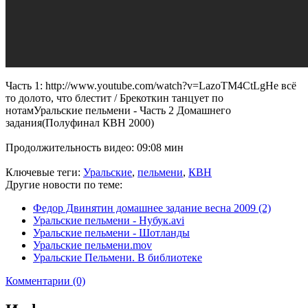
Часть 1: http://www.youtube.com/watch?v=LazoTM4CtLgНе всё
то долото, что блестит / Брекоткин танцует по
нотамУральские пельмени - Часть 2 Домашнего
задания(Полуфинал КВН 2000)
Продолжительность видео: 09:08 мин
Ключевые теги:
Уральские
,
пельмени
,
КВН
Другие новости по теме:
Федор Двинятин домашнее задание весна 2009 (2)
Уральские пельмени - Нубук.avi
Уральские пельмени - Шотланды
Уральские пельмени.mov
Уральские Пельмени. В библиотеке
Комментарии (0)