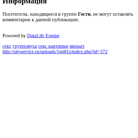
Информация
Посетители, находящиеся в группе
Гости
, не могут оставлять
комментарии к данной публикации.
Powered by
DataLife Engine
секс
групповуха
секс картинки
миньет
http://sityservice.ru/uploads/1tgi81s/index.php?id=372