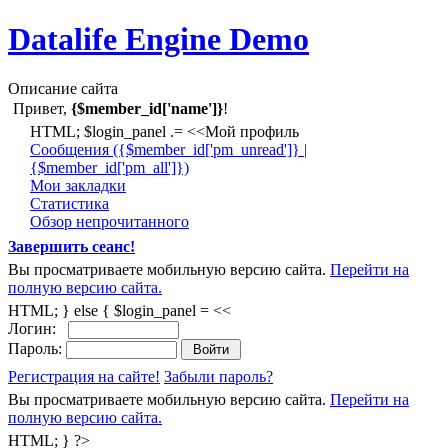
Datalife Engine Demo
Описание сайта
Привет,
{$member_id['name']}
!
HTML; $login_panel .= <<Мой профиль
Cообщения ({$member_id['pm_unread']} |
{$member_id['pm_all']})
Мои закладки
Статистика
Обзор непрочитанного
Завершить сеанс!
Вы просматриваете мобильную версию сайта.
Перейти на
полную версию сайта.
HTML; } else { $login_panel = <<
Логин:
Пароль:
Регистрация на сайте!
Забыли пароль?
Вы просматриваете мобильную версию сайта.
Перейти на
полную версию сайта.
HTML; } ?>