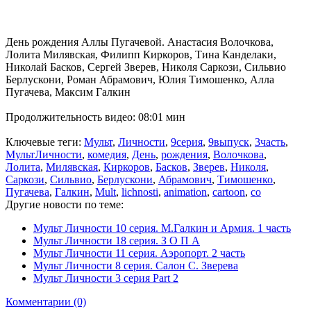
День рождения Аллы Пугачевой. Анастасия Волочкова,
Лолита Милявская, Филипп Киркоров, Тина Канделаки,
Николай Басков, Сергей Зверев, Николя Саркози, Сильвио
Берлускони, Роман Абрамович, Юлия Тимошенко, Алла
Пугачева, Максим Галкин
Продолжительность видео: 08:01 мин
Ключевые теги:
Мульт
,
Личности
,
9серия
,
9выпуск
,
3часть
,
МультЛичности
,
комедия
,
День
,
рождения
,
Волочкова
,
Лолита
,
Милявская
,
Киркоров
,
Басков
,
Зверев
,
Николя
,
Саркози
,
Сильвио
,
Берлускони
,
Абрамович
,
Тимошенко
,
Пугачева
,
Галкин
,
Mult
,
lichnosti
,
animation
,
cartoon
,
co
Другие новости по теме:
Мульт Личности 10 серия. М.Галкин и Армия. 1 часть
Мульт Личности 18 серия. З O П A
Мульт Личности 11 серия. Аэропорт. 2 часть
Мульт Личности 8 серия. Салон С. Зверева
Мульт Личности 3 серия Part 2
Комментарии (0)