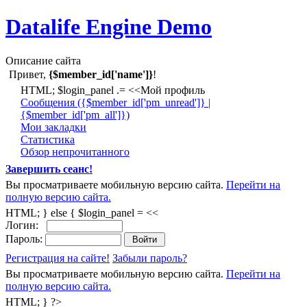
Datalife Engine Demo
Описание сайта
Привет,
{$member_id['name']}
!
HTML; $login_panel .= <<Мой профиль
Cообщения ({$member_id['pm_unread']} |
{$member_id['pm_all']})
Мои закладки
Статистика
Обзор непрочитанного
Завершить сеанс!
Вы просматриваете мобильную версию сайта.
Перейти на
полную версию сайта.
HTML; } else { $login_panel = <<
Логин:
Пароль:
Регистрация на сайте!
Забыли пароль?
Вы просматриваете мобильную версию сайта.
Перейти на
полную версию сайта.
HTML; } ?>