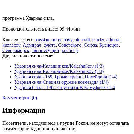
программа Ударная сила.
Продолжительность видео: 09:44 мин
Ключевые теги:
russian
,
army
,
navy
,
air
,
craft
,
carrier
,
admiral
,
kuznecov
,
Адмирал
,
флота
,
Советского
,
Союза
,
Кузнецов
,
Североморск
,
авианесущий
,
крейсер
Другие новости по теме:
Ударная сила-Калашников/Kalashnikov (1/3)
Ударная сила-Калашников/Kalashnikov (2/3)
Ударная сила - 159. Громовержцы Посейдона (1/4)
Ударная сила-Спецназ оружие возмездия (1/4)
Ударная Сила - 136 - Спутники В Камуфляже 1/4
Комментарии (0)
Информация
Посетители, находящиеся в группе
Гости
, не могут оставлять
комментарии к данной публикации.