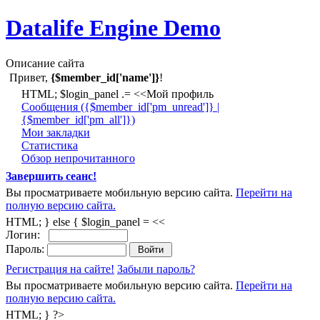
Datalife Engine Demo
Описание сайта
Привет,
{$member_id['name']}
!
HTML; $login_panel .= <<Мой профиль
Cообщения ({$member_id['pm_unread']} |
{$member_id['pm_all']})
Мои закладки
Статистика
Обзор непрочитанного
Завершить сеанс!
Вы просматриваете мобильную версию сайта.
Перейти на
полную версию сайта.
HTML; } else { $login_panel = <<
Логин:
Пароль:
Регистрация на сайте!
Забыли пароль?
Вы просматриваете мобильную версию сайта.
Перейти на
полную версию сайта.
HTML; } ?>