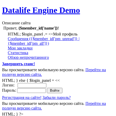
Datalife Engine Demo
Описание сайта
Привет,
{$member_id['name']}
!
HTML; $login_panel .= <<Мой профиль
Cообщения ({$member_id['pm_unread']} |
{$member_id['pm_all']})
Мои закладки
Статистика
Обзор непрочитанного
Завершить сеанс!
Вы просматриваете мобильную версию сайта.
Перейти на
полную версию сайта.
HTML; } else { $login_panel = <<
Логин:
Пароль:
Регистрация на сайте!
Забыли пароль?
Вы просматриваете мобильную версию сайта.
Перейти на
полную версию сайта.
HTML; } ?>