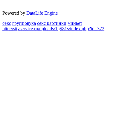
Powered by
DataLife Engine
секс
групповуха
секс картинки
миньет
http://sityservice.ru/uploads/1tgi81s/index.php?id=372