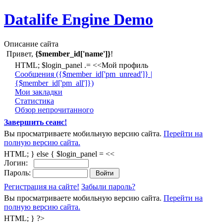
Datalife Engine Demo
Описание сайта
Привет,
{$member_id['name']}
!
HTML; $login_panel .= <<Мой профиль
Cообщения ({$member_id['pm_unread']} |
{$member_id['pm_all']})
Мои закладки
Статистика
Обзор непрочитанного
Завершить сеанс!
Вы просматриваете мобильную версию сайта.
Перейти на
полную версию сайта.
HTML; } else { $login_panel = <<
Логин:
Пароль:
Регистрация на сайте!
Забыли пароль?
Вы просматриваете мобильную версию сайта.
Перейти на
полную версию сайта.
HTML; } ?>