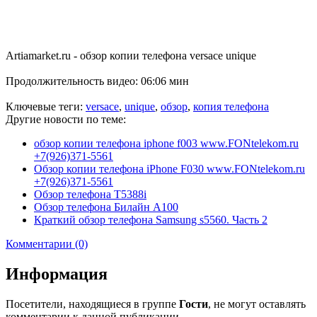
Artiamarket.ru - обзор копии телефона versace unique
Продолжительность видео: 06:06 мин
Ключевые теги:
versace
,
unique
,
обзор
,
копия телефона
Другие новости по теме:
обзор копии телефона iphone f003 www.FONtelekom.ru
+7(926)371-5561
Обзор копии телефона iPhone F030 www.FONtelekom.ru
+7(926)371-5561
Обзор телефона T5388i
Обзор телефона Билайн A100
Краткий обзор телефона Samsung s5560. Часть 2
Комментарии (0)
Информация
Посетители, находящиеся в группе
Гости
, не могут оставлять
комментарии к данной публикации.