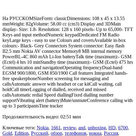
На РУССКОМSizeForm: classicDimensions: 108 x 45 x 13.55
mmWeight: 82gVolume: 58.00 cc (cm3) Display and 3DMain
display- Size: 1.8- Resolution: 128 x 160 pixels- Up to 65,000- TFT
Keys and input methodNumeric keypadDedicated FM Radio
keyLarge keys - easy to use Colours and coversAvailable in-box
colours:- Black- Grey Connectors System connector: Easy flash
II2.5 mm Nokia AV connector Memory8 MB internal memory
PowerBL-4C 860 mAh Li-Ion batteryTalk time (maximum):- GSM
(Ectel) 4 hrs 10 minStandby time (maximum):- GSM (Ectel) 475 hrs
Communication and navigationOperating frequencyDual-band
EGSM 900/1800, GSM 850/1900 Call features Integrated hands-
free speakerphoneNumber screening for messaging and
callsAutomatic answer with headset or car kitCall waiting, call
holdCall timerLogging of dialled, received and missed
callsAutomatic redial Speed diallingFixed dialling number
supportVibrating alert (battery)Mute/unmuteConference calling with
up to 3 participantsTime tracker
Продолжительность видео: 02:51 мин
Ключевые теги:
Nokia
,
1661
,
review
,
and
,
unboxing
,
HD
,
6700
,
Gold
,
Edition
,
Русский
,
обзор
,
телефонов
,
нокиа
,
Россия
,