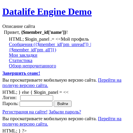
Datalife Engine Demo
Описание сайта
Привет,
{$member_id['name']}
!
HTML; $login_panel .= <<Мой профиль
Cообщения ({$member_id['pm_unread']} |
{$member_id['pm_all']})
Мои закладки
Статистика
Обзор непрочитанного
Завершить сеанс!
Вы просматриваете мобильную версию сайта.
Перейти на
полную версию сайта.
HTML; } else { $login_panel = <<
Логин:
Пароль:
Регистрация на сайте!
Забыли пароль?
Вы просматриваете мобильную версию сайта.
Перейти на
полную версию сайта.
HTML; } ?>