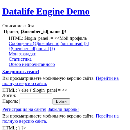
Datalife Engine Demo
Описание сайта
Привет,
{$member_id['name']}
!
HTML; $login_panel .= <<Мой профиль
Cообщения ({$member_id['pm_unread']} |
{$member_id['pm_all']})
Мои закладки
Статистика
Обзор непрочитанного
Завершить сеанс!
Вы просматриваете мобильную версию сайта.
Перейти на
полную версию сайта.
HTML; } else { $login_panel = <<
Логин:
Пароль:
Регистрация на сайте!
Забыли пароль?
Вы просматриваете мобильную версию сайта.
Перейти на
полную версию сайта.
HTML; } ?>