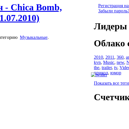
 - Chica Bomb,
Регистрация на
Забыли пароль
1.07.2010)
Лидеры 
атегорию
Музыкальные
.
Облако 
2010
,
2011
,
360
,
a
kvn
,
Music
,
new
,
N
the
,
trailer
,
tv
,
Vide
прикол
,
юмор
Показать все теги
Счетчи