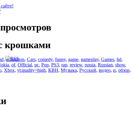
 сайте!
?
просмотров
с крошками
nd
,
animation
,
Cars
,
comedy
,
funny
,
game
,
gameplay
,
Games
,
hd
,
okia
,
of
,
Official
,
pc
,
Pop
,
PS3
,
rap
,
review
,
russia
,
Russian
,
show
,
o
,
Xbox
,
yt:quality=high
,
КВН
,
Музыка
,
Русский
,
видео
,
и
,
обзор
,
ки