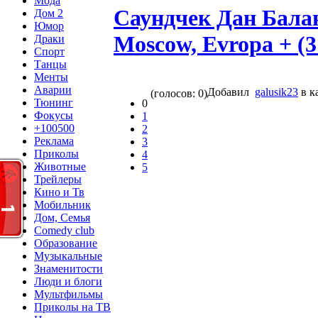
Мода
Саундчек Дан Балан
Дом 2
Юмор
Moscow, Evropa + (3
Драки
Спорт
Танцы
Менты
Аварии
Добавил
galusik23
в к
(голосов: 0)
Тюнинг
0
Фокусы
1
+100500
2
Реклама
3
Приколы
4
Животные
5
Трейлеры
Кино и Тв
Мобильник
Дом, Семья
Comedy club
Образование
Музыкальные
Знаменитости
Люди и блоги
Мультфильмы
Приколы на ТВ