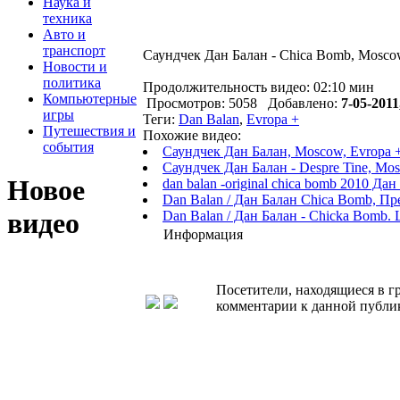
Наука и
техника
Авто и
транспорт
Саундчек Дан Балан - Chica Bomb, Moscow
Новости и
политика
Продолжительность видео: 02:10 мин
Компьютерные
Просмотров: 5058 Добавлено:
7-05-2011
игры
Теги:
Dan Balan
,
Evropa +
Путешествия и
Похожие видео:
события
Саундчек Дан Балан, Moscow, Evropa +
Саундчек Дан Балан - Despre Tine, Mos
Новое
dan balan -original chica bomb 2010 Да
Dan Balan / Дан Балан Chica Bomb, П
видео
Dan Balan / Дан Балан - Chicka Bomb.
Информация
Посетители, находящиеся в 
комментарии к данной публи