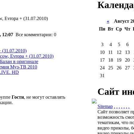
Календа
, Evropa + (31.07.2010)
«
Август 2
Пн
Вт
Ср
Чт
, 12:07
Все комментарии: 0
3
4
5
6
 (31.07.2010)
10
11
12
13
cow, Evropa + (31.07.2010)
17
18
19
20
н Балан в оригинале
ремия Муз-ТВ 2010
24
25
26
27
 LIVE. HD
31
Сайт ин
группе
Гости
, не могут оставлять
кации.
Sitemap
.
.
.
.
.
.
.
Сайт позволяет п
возможность смот
тематикам, что п
видео приколы, б
видео приколы он