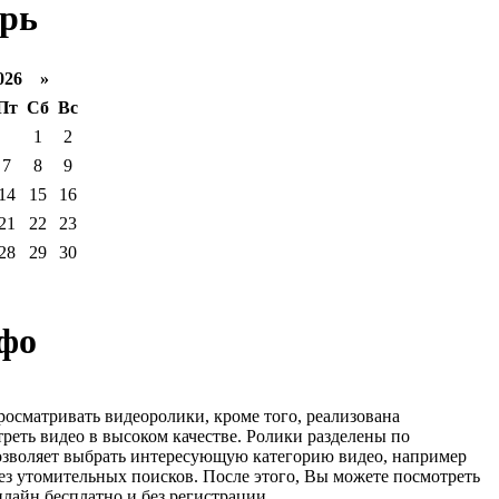
рь
026 »
Пт
Сб
Вс
1
2
7
8
9
14
15
16
21
22
23
28
29
30
фо
росматривать видеоролики, кроме того, реализована
реть видео в высоком качестве. Ролики разделены по
озволяет выбрать интересующую категорию видео, например
ез утомительных поисков. После этого, Вы можете посмотреть
лайн бесплатно и без регистрации.