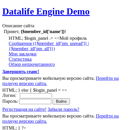
Datalife Engine Demo
Описание сайта
Привет,
{$member_id['name']}
!
HTML; $login_panel .= <<Мой профиль
Cообщения ({$member_id['pm_unread']} |
{$member_id['pm_all']})
Мои закладки
Статистика
Обзор непрочитанного
Завершить сеанс!
Вы просматриваете мобильную версию сайта.
Перейти на
полную версию сайта.
HTML; } else { $login_panel = <<
Логин:
Пароль:
Регистрация на сайте!
Забыли пароль?
Вы просматриваете мобильную версию сайта.
Перейти на
полную версию сайта.
HTML; } ?>