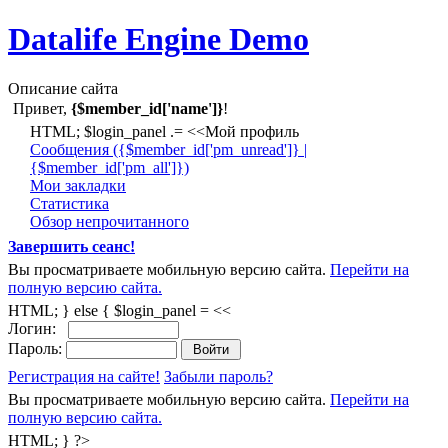
Datalife Engine Demo
Описание сайта
Привет,
{$member_id['name']}
!
HTML; $login_panel .= <<Мой профиль
Cообщения ({$member_id['pm_unread']} |
{$member_id['pm_all']})
Мои закладки
Статистика
Обзор непрочитанного
Завершить сеанс!
Вы просматриваете мобильную версию сайта.
Перейти на
полную версию сайта.
HTML; } else { $login_panel = <<
Логин:
Пароль:
Регистрация на сайте!
Забыли пароль?
Вы просматриваете мобильную версию сайта.
Перейти на
полную версию сайта.
HTML; } ?>