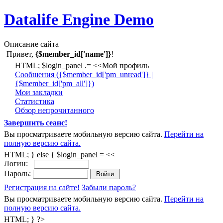
Datalife Engine Demo
Описание сайта
Привет,
{$member_id['name']}
!
HTML; $login_panel .= <<Мой профиль
Cообщения ({$member_id['pm_unread']} |
{$member_id['pm_all']})
Мои закладки
Статистика
Обзор непрочитанного
Завершить сеанс!
Вы просматриваете мобильную версию сайта.
Перейти на
полную версию сайта.
HTML; } else { $login_panel = <<
Логин:
Пароль:
Регистрация на сайте!
Забыли пароль?
Вы просматриваете мобильную версию сайта.
Перейти на
полную версию сайта.
HTML; } ?>