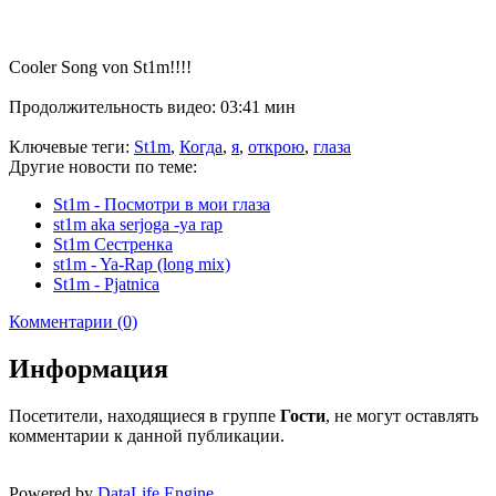
Cooler Song von St1m!!!!
Продолжительность видео: 03:41 мин
Ключевые теги:
St1m
,
Когда
,
я
,
открою
,
глаза
Другие новости по теме:
St1m - Посмотри в мои глаза
st1m aka serjoga -ya rap
St1m Сестренка
st1m - Ya-Rap (long mix)
St1m - Pjatnica
Комментарии (0)
Информация
Посетители, находящиеся в группе
Гости
, не могут оставлять
комментарии к данной публикации.
Powered by
DataLife Engine