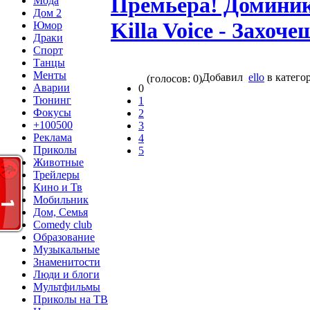
Премьера! Доминик
Мода
Дом 2
Killa Voice - Захоче
Юмор
Драки
Спорт
Танцы
Менты
Добавил
ello
в катег
(голосов: 0)
Аварии
0
Тюнинг
1
Фокусы
2
+100500
3
Реклама
4
Приколы
5
Животные
Трейлеры
Кино и Тв
Мобильник
Дом, Семья
Comedy club
Образование
Музыкальные
Знаменитости
Люди и блоги
Мультфильмы
Приколы на ТВ