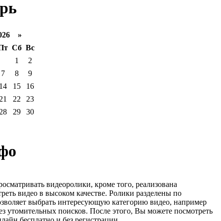
рь
026 »
Пт
Сб
Вс
1
2
7
8
9
14
15
16
21
22
23
28
29
30
фо
росматривать видеоролики, кроме того, реализована
реть видео в высоком качестве. Ролики разделены по
озволяет выбрать интересующую категорию видео, например
ез утомительных поисков. После этого, Вы можете посмотреть
лайн бесплатно и без регистрации.