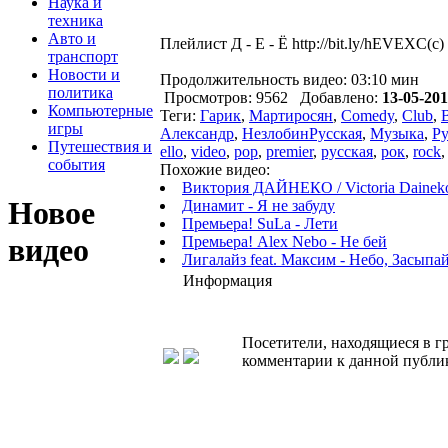
Наука и
техника
Авто и
Плейлист Д - Е - Ё http://bit.ly/hEVEXC(
транспорт
Новости и
Продолжительность видео: 03:10 мин
политика
Просмотров: 9562 Добавлено:
13-05-201
Компьютерные
Теги:
Гарик
,
Мартиросян
,
Comedy
,
Club
,
игры
Александр
,
НезлобинРусская
,
Музыка
,
Р
Путешествия и
ello
,
video
,
pop
,
premier
,
русская
,
рок
,
rock
события
Похожие видео:
Виктория ДАЙНЕКО / Victoria Daineko /
Новое
Динамит - Я не забуду
Премьера! SuLa - Лети
видео
Премьера! Alex Nebo - Не бей
Лигалайз feat. Максим - Небо, Засыпа
Информация
Посетители, находящиеся в 
комментарии к данной публи