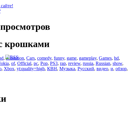
 сайте!
?
просмотров
с крошками
nd
,
animation
,
Cars
,
comedy
,
funny
,
game
,
gameplay
,
Games
,
hd
,
okia
,
of
,
Official
,
pc
,
Pop
,
PS3
,
rap
,
review
,
russia
,
Russian
,
show
,
o
,
Xbox
,
yt:quality=high
,
КВН
,
Музыка
,
Русский
,
видео
,
и
,
обзор
,
ки