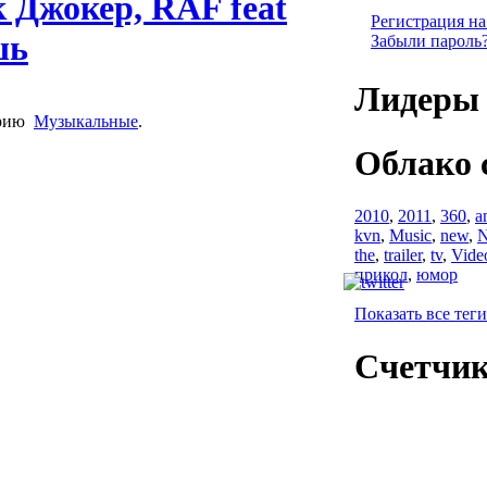
 Джокер, RAF feat
Регистрация на
шь
Забыли пароль
Лидеры 
орию
Музыкальные
.
Облако 
2010
,
2011
,
360
,
a
kvn
,
Music
,
new
,
N
the
,
trailer
,
tv
,
Vide
прикол
,
юмор
Показать все теги
Счетчи