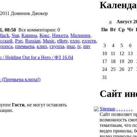
Календа
c) 2011 Доминик Джокер
«
Август 2
Пн
Вт
Ср
Чт
1, 08:58
Все комментарии: 0
Black
,
Star
,
Карина
,
Кокс
,
Никита
,
Малинин
,
усский
,
Рэп
,
Russian
,
Music
,
ellotv
,
елло
,
еллотв
,
3
4
5
6
,
попса
,
премьера
,
клип
,
группа
,
muz
,
tv
,
mtv
10
11
12
13
 Holding Out for a Hero / ФЗ 16.04
17
18
19
20
24
25
26
27
31
й (Премьера клипа!)
Сайт ин
группе
Гости
, не могут оставлять
Sitemap
.
.
.
.
.
.
.
кации.
Сайт позволяет п
возможность смот
тематикам, что п
видео приколы, б
видео приколы он