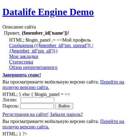
Datalife Engine Demo
Описание сайта
Привет,
{$member_id['name']}
!
HTML; $login_panel .= <<Мой профиль
Cообщения ({$member_id['pm_unread']} |
{$member_id['pm_all']})
Мои закладки
Статистика
Обзор непрочитанного
Завершить сеанс!
Вы просматриваете мобильную версию сайта.
Перейти на
полную версию сайта.
HTML; } else { $login_panel = <<
Логин:
Пароль:
Регистрация на сайте!
Забыли пароль?
Вы просматриваете мобильную версию сайта.
Перейти на
полную версию сайта.
HTML; } ?>