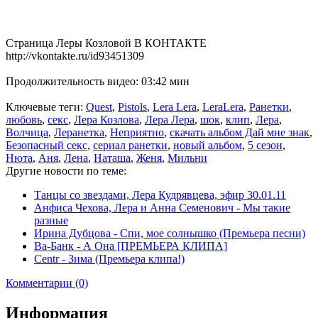
Страница Леры Козловой В КОНТАКТЕ
http://vkontakte.ru/id93451309
Продолжительность видео: 03:42 мин
Ключевые теги:
Quest
,
Pistols
,
Lera Lera
,
LeraLera
,
Ранетки
,
любовь
,
секс
,
Лера Козлова
,
Лера Лера
,
шок
,
клип
,
Лера
,
Волчица
,
Леранетка
,
Неприятно
,
скачать альбом Дай мне знак
,
Безопасный секс
,
сериал ранетки
,
новый альбом
,
5 сезон
,
Нюта
,
Аня
,
Лена
,
Наташа
,
Женя
,
Мильни
Другие новости по теме:
Танцы со звездами, Лера Кудрявцева, эфир 30.01.11
Анфиса Чехова, Лера и Анна Семенович - Мы такие
разные
Ирина Дубцова - Спи, мое солнышко (Премьера песни)
Ва-Банк - А Она [ПРЕМЬЕРА КЛИПА]
Centr - Зима (Премьера клипа!)
Комментарии (0)
Информация