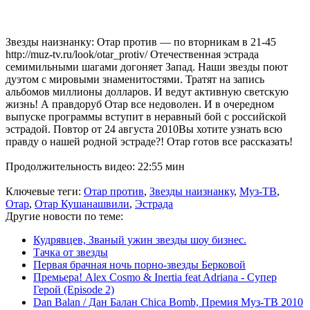
Звезды наизнанку: Отар против — по вторникам в 21-45
http://muz-tv.ru/look/otar_protiv/ Отечественная эстрада
семимильными шагами догоняет Запад. Наши звезды поют
дуэтом с мировыми знаменитостями. Тратят на запись
альбомов миллионы долларов. И ведут активную светскую
жизнь! А правдоруб Отар все недоволен. И в очередном
выпуске программы вступит в неравный бой с российской
эстрадой. Повтор от 24 августа 2010Вы хотите узнать всю
правду о нашей родной эстраде?! Отар готов все рассказать!
Продолжительность видео: 22:55 мин
Ключевые теги:
Отар против
,
Звезды наизнанку
,
Муз-ТВ
,
Отар
,
Отар Кушанашвили
,
Эстрада
Другие новости по теме:
Кудрявцев, Званый ужин звезды шоу бизнес.
Тачка от звезды
Первая брачная ночь порно-звезды Берковой
Премьера! Alex Cosmo & Inertia feat Adriana - Супер
Герой (Episode 2)
Dan Balan / Дан Балан Chica Bomb, Премия Муз-ТВ 2010