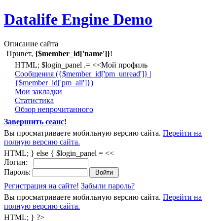
Datalife Engine Demo
Описание сайта
Привет,
{$member_id['name']}
!
HTML; $login_panel .= <<Мой профиль
Cообщения ({$member_id['pm_unread']} |
{$member_id['pm_all']})
Мои закладки
Статистика
Обзор непрочитанного
Завершить сеанс!
Вы просматриваете мобильную версию сайта.
Перейти на
полную версию сайта.
HTML; } else { $login_panel = <<
Логин:
Пароль:
Регистрация на сайте!
Забыли пароль?
Вы просматриваете мобильную версию сайта.
Перейти на
полную версию сайта.
HTML; } ?>