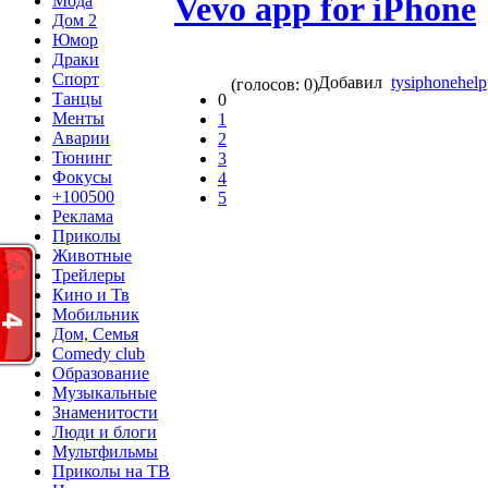
Vevo app for iPhone
Мода
Дом 2
Юмор
Драки
Спорт
Добавил
tysiphonehelp
(голосов: 0)
Танцы
0
Менты
1
Аварии
2
Тюнинг
3
Фокусы
4
+100500
5
Реклама
Приколы
Животные
Трейлеры
Кино и Тв
Мобильник
Дом, Семья
Comedy club
Образование
Музыкальные
Знаменитости
Люди и блоги
Мультфильмы
Приколы на ТВ