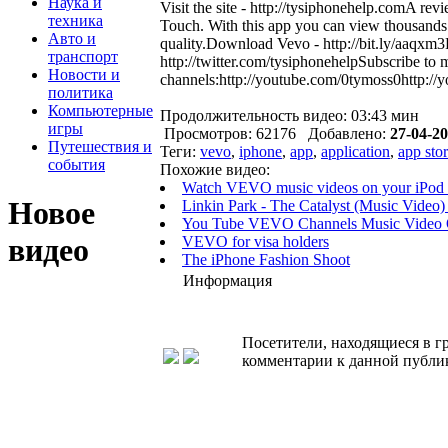
Наука и
Visit the site - http://tysiphonehelp.comA re
техника
Touch. With this app you can view thousands o
Авто и
quality.Download Vevo - http://bit.ly/aaqxm
транспорт
http://twitter.com/tysiphonehelpSubscribe to 
Новости и
channels:http://youtube.com/0tymoss0http://y
политика
Компьютерные
Продолжительность видео: 03:43 мин
игры
Просмотров: 62176 Добавлено:
27-04-20
Путешествия и
Теги:
vevo
,
iphone
,
app
,
application
,
app sto
события
Похожие видео:
Watch VEVO music videos on your iPod 
Новое
Linkin Park - The Catalyst (Music 
You Tube VEVO Channels Music Video Of
видео
VEVO for visa holders
The iPhone Fashion Shoot
Информация
Посетители, находящиеся в 
комментарии к данной публи