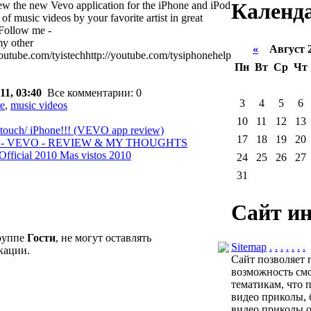
Календ
view the new Vevo application for the iPhone and iPod
f music videos by your favorite artist in great
3Follow me -
my other
«
Август 
outube.com/tyistechhttp://youtube.com/tysiphonehelp
Пн
Вт
Ср
Чт
11, 03:40
Все комментарии: 0
3
4
5
6
re
,
music videos
10
11
12
13
touch/ iPhone!!! (VEVO app review)
17
18
19
20
Video) - VEVO - REVIEW & MY THOUGHTS
ficial 2010 Mas vistos 2010
24
25
26
27
31
Сайт и
группе
Гости
, не могут оставлять
Sitemap
.
.
.
.
.
.
.
кации.
Сайт позволяет 
возможность смо
тематикам, что 
видео приколы, 
видео приколы о