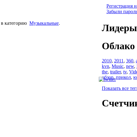
Регистрация н
Забыли парол
в категорию
Музыкальные
.
Лидеры
Облако
2010
,
2011
,
360
,
kvn
,
Music
,
new
,
the
,
trailer
,
tv
,
Vid
обзор
,
прикол
,
ю
Показать все тег
Счетчи