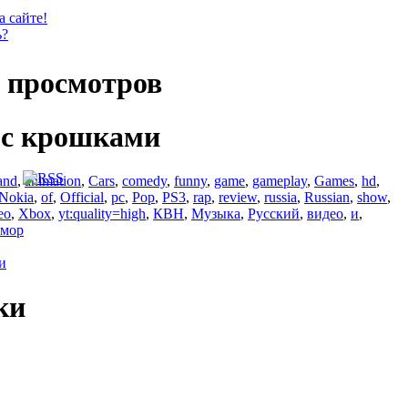
а сайте!
ь?
 просмотров
 с крошками
and
,
animation
,
Cars
,
comedy
,
funny
,
game
,
gameplay
,
Games
,
hd
,
Nokia
,
of
,
Official
,
pc
,
Pop
,
PS3
,
rap
,
review
,
russia
,
Russian
,
show
,
eo
,
Xbox
,
yt:quality=high
,
КВН
,
Музыка
,
Русский
,
видео
,
и
,
мор
и
ки