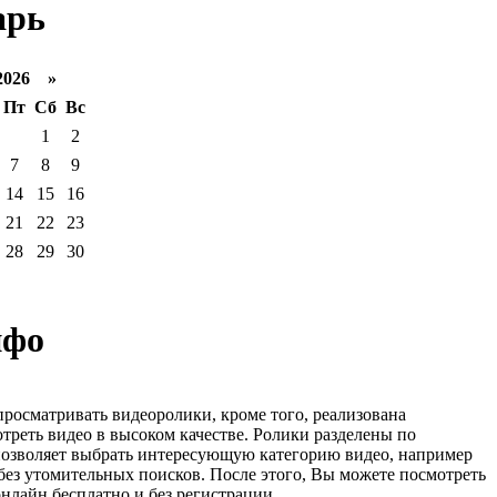
арь
2026 »
Пт
Сб
Вс
1
2
7
8
9
14
15
16
21
22
23
28
29
30
нфо
просматривать видеоролики, кроме того, реализована
треть видео в высоком качестве. Ролики разделены по
позволяет выбрать интересующую категорию видео, например
без утомительных поисков. После этого, Вы можете посмотреть
нлайн бесплатно и без регистрации.