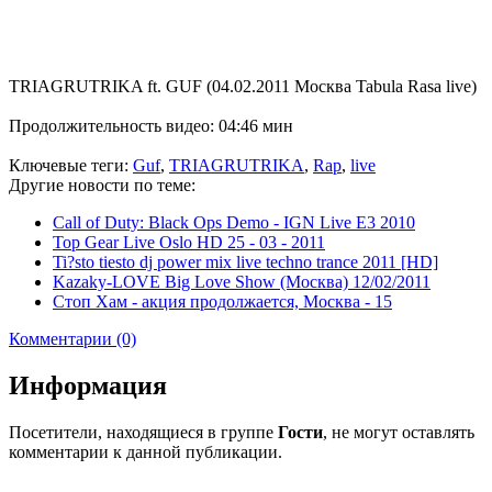
TRIAGRUTRIKA ft. GUF (04.02.2011 Москва Tabula Rasa live)
Продолжительность видео: 04:46 мин
Ключевые теги:
Guf
,
TRIAGRUTRIKA
,
Rap
,
live
Другие новости по теме:
Call of Duty: Black Ops Demo - IGN Live E3 2010
Top Gear Live Oslo HD 25 - 03 - 2011
Ti?sto tiesto dj power mix live techno trance 2011 [HD]
Kazaky-LOVE Big Love Show (Москва) 12/02/2011
Стоп Хам - акция продолжается, Москва - 15
Комментарии (0)
Информация
Посетители, находящиеся в группе
Гости
, не могут оставлять
комментарии к данной публикации.