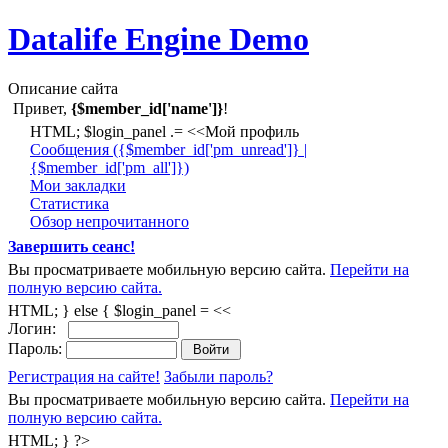
Datalife Engine Demo
Описание сайта
Привет,
{$member_id['name']}
!
HTML; $login_panel .= <<Мой профиль
Cообщения ({$member_id['pm_unread']} |
{$member_id['pm_all']})
Мои закладки
Статистика
Обзор непрочитанного
Завершить сеанс!
Вы просматриваете мобильную версию сайта.
Перейти на
полную версию сайта.
HTML; } else { $login_panel = <<
Логин:
Пароль:
Регистрация на сайте!
Забыли пароль?
Вы просматриваете мобильную версию сайта.
Перейти на
полную версию сайта.
HTML; } ?>