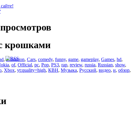
 сайте!
?
просмотров
с крошками
nd
,
animation
,
Cars
,
comedy
,
funny
,
game
,
gameplay
,
Games
,
hd
,
okia
,
of
,
Official
,
pc
,
Pop
,
PS3
,
rap
,
review
,
russia
,
Russian
,
show
,
o
,
Xbox
,
yt:quality=high
,
КВН
,
Музыка
,
Русский
,
видео
,
и
,
обзор
,
ки