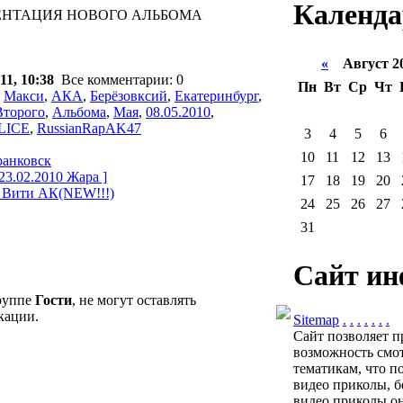
Календа
ЗЕНТАЦИЯ НОВОГО АЛЬБОМА
«
Август 2
11, 10:38
Все комментарии: 0
Пн
Вт
Ср
Чт
,
Макси
,
АКА
,
Берёзовксий
,
Екатеринбург
,
Второго
,
Альбома
,
Мая
,
08.05.2010
,
LICE
,
RussianRapAK47
3
4
5
6
10
11
12
13
ранковск
23.02.2010 Жара ]
17
18
19
20
е Вити АК(NEW!!!)
24
25
26
27
31
Сайт ин
группе
Гости
, не могут оставлять
кации.
Sitemap
.
.
.
.
.
.
.
Сайт позволяет п
возможность смот
тематикам, что п
видео приколы, б
видео приколы он