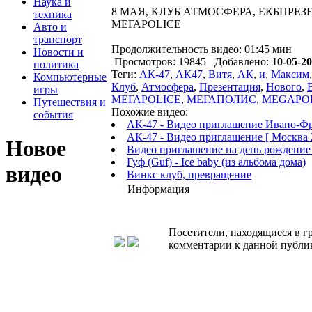
Наука и
8 МАЯ, КЛУБ АТМОСФЕРА, ЕКБПРЕ
техника
МЕГАPOLICE
Авто и
транспорт
Продолжительность видео: 01:45 мин
Новости и
Просмотров: 19845 Добавлено:
10-05-20
политика
Теги:
АК-47
,
АК47
,
Витя
,
АК
,
и
,
Максим
Компьютерные
Клуб
,
Атмосфера
,
Презентация
,
Нового
,
игры
МЕГАPOLICE
,
МЕГАПОЛИС
,
MEGAPO
Путешествия и
Похожие видео:
события
АК-47 - Видео приглашение Ивано-Ф
АК-47 - Видео приглашение [ Москва 
Новое
Видео приглашение на день рождени
Гуф (Guf) - Ice baby (из альбома дома)
видео
Винкс клуб, превращение
Информация
Посетители, находящиеся в 
комментарии к данной публи