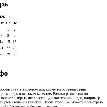
рь
026 »
Пт
Сб
Вс
1
2
7
8
9
14
15
16
21
22
23
28
29
30
фо
росматривать видеоролики, кроме того, реализована
реть видео в высоком качестве. Ролики разделены по
озволяет выбрать интересующую категорию видео, например
ез утомительных поисков. После этого, Вы можете посмотреть
лайн бесплатно и без регистрации.