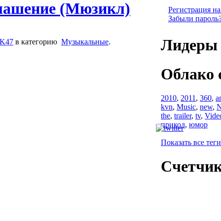
глашение (Мюзикл)
Регистрация на
Забыли пароль
Лидеры 
AK47
в категорию
Музыкальные
.
Облако 
2010
,
2011
,
360
,
a
kvn
,
Music
,
new
,
N
the
,
trailer
,
tv
,
Vide
прикол
,
юмор
Показать все теги
Счетчи