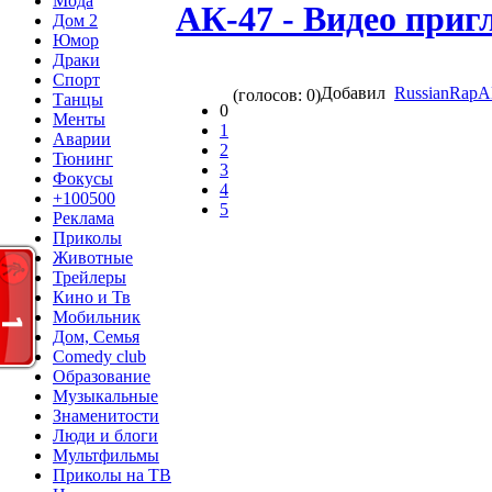
Мода
АК-47 - Видео при
Дом 2
Юмор
Драки
Спорт
Добавил
RussianRap
(голосов: 0)
Танцы
0
Менты
1
Аварии
2
Тюнинг
3
Фокусы
4
+100500
5
Реклама
Приколы
Животные
Трейлеры
Кино и Тв
Мобильник
Дом, Семья
Comedy club
Образование
Музыкальные
Знаменитости
Люди и блоги
Мультфильмы
Приколы на ТВ