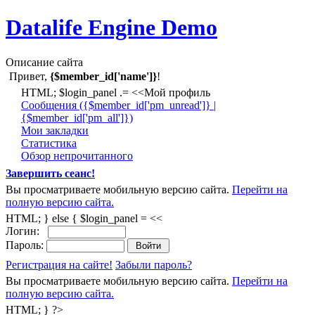
Datalife Engine Demo
Описание сайта
Привет,
{$member_id['name']}
!
HTML; $login_panel .= <<Мой профиль
Cообщения ({$member_id['pm_unread']} |
{$member_id['pm_all']})
Мои закладки
Статистика
Обзор непрочитанного
Завершить сеанс!
Вы просматриваете мобильную версию сайта.
Перейти на
полную версию сайта.
HTML; } else { $login_panel = <<
Логин:
Пароль:
Регистрация на сайте!
Забыли пароль?
Вы просматриваете мобильную версию сайта.
Перейти на
полную версию сайта.
HTML; } ?>