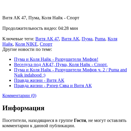
Витя АК 47, Пума, Коля Найк - Спорт
Продолжительность видео: 04:28 мин
Ключевые теги:
Витя АК 47
,
Витя АК
,
Пума
,
Puma
,
Коля
Найк
,
Коля NIKE
,
Спорт
Другие новости по теме:
Пума и Коля Найк - Разрушители Мифов!
Веселуха под АК47, Пума, Коля Найк - Спорт.
Пума и Коля Найк - Разрушители Мифов ч. 2 / Puma and
Naik indahood :)
Правда жизни - Витя АК
Правда жизни - Рэпер Сява и Витя АК
Комментарии (0)
Информация
Посетители, находящиеся в группе
Гости
, не могут оставлять
комментарии к данной публикации.