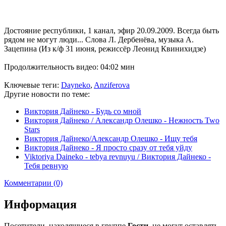
Достояние республики, 1 канал, эфир 20.09.2009. Всегда быть
рядом не могут люди... Слова Л. Дербенёва, музыка А.
Зацепина (Из к/ф 31 июня, режиссёр Леонид Квинихидзе)
Продолжительность видео: 04:02 мин
Ключевые теги:
Dayneko
,
Anziferova
Другие новости по теме:
Виктория Дайнеко - Будь со мной
Виктория Дайнеко / Александр Олешко - Нежность Two
Stars
Виктория Дайнеко/Александр Олешко - Ищу тебя
Виктория Дайнеко - Я просто сразу от тебя уйду
Viktoriya Daineko - tebya revnuyu / Виктория Дайнеко -
Тебя ревную
Комментарии (0)
Информация
Посетители, находящиеся в группе
Гости
, не могут оставлять