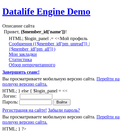
Datalife Engine Demo
Описание сайта
Привет,
{$member_id['name']}
!
HTML; $login_panel .= <<Мой профиль
Cообщения ({$member_id['pm_unread']} |
{$member_id['pm_all']})
Мои закладки
Статистика
Обзор непрочитанного
Завершить сеанс!
Вы просматриваете мобильную версию сайта.
Перейти на
полную версию сайта.
HTML; } else { $login_panel = <<
Логин:
Пароль:
Регистрация на сайте!
Забыли пароль?
Вы просматриваете мобильную версию сайта.
Перейти на
полную версию сайта.
HTML; } ?>