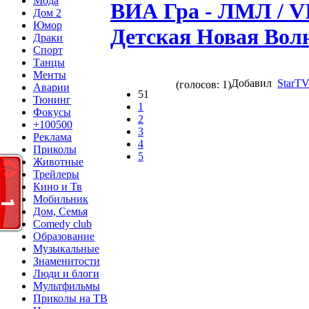
Мода
ВИА Гра - ЛМЛ / VI
Дом 2
Юмор
Детская Новая Волн
Драки
Спорт
Танцы
Менты
Добавил
StarTV
(голосов: 1)
Аварии
51
Тюнинг
1
Фокусы
2
+100500
3
Реклама
4
Приколы
5
Животные
Трейлеры
Кино и Тв
Мобильник
Дом, Семья
Comedy club
Образование
Музыкальные
Знаменитости
Люди и блоги
Мультфильмы
Приколы на ТВ