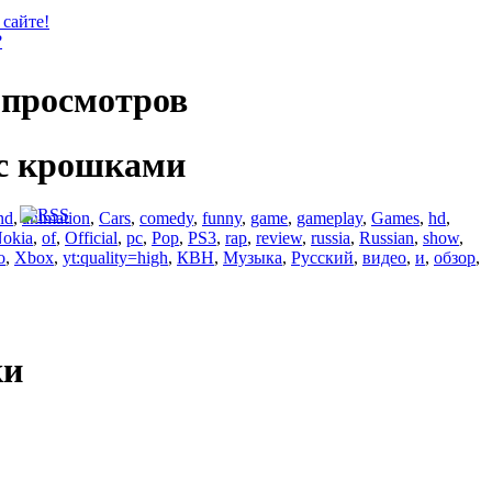
 сайте!
?
просмотров
с крошками
nd
,
animation
,
Cars
,
comedy
,
funny
,
game
,
gameplay
,
Games
,
hd
,
okia
,
of
,
Official
,
pc
,
Pop
,
PS3
,
rap
,
review
,
russia
,
Russian
,
show
,
o
,
Xbox
,
yt:quality=high
,
КВН
,
Музыка
,
Русский
,
видео
,
и
,
обзор
,
ки