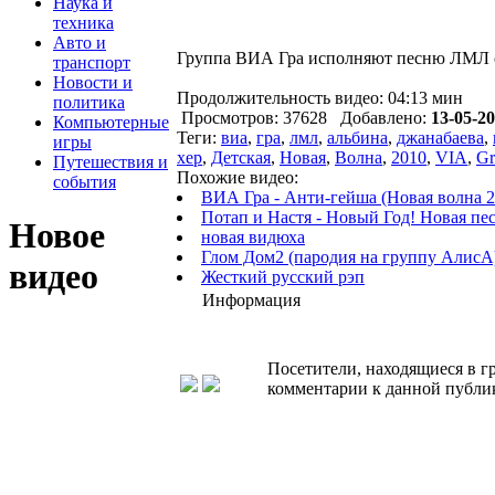
Наука и
техника
Авто и
Группа ВИА Гра исполняют песню ЛМЛ 
транспорт
Новости и
Продолжительность видео: 04:13 мин
политика
Просмотров: 37628 Добавлено:
13-05-20
Компьютерные
Теги:
виа
,
гра
,
лмл
,
альбина
,
джанабаева
,
игры
хер
,
Детская
,
Новая
,
Волна
,
2010
,
VIA
,
Gr
Путешествия и
Похожие видео:
события
ВИА Гра - Анти-гейша (Новая волна 2
Потап и Настя - Новый Год! Новая пес
Новое
новая видюха
Глом Дом2 (пародия на группу АлисА
видео
Жесткий русский рэп
Информация
Посетители, находящиеся в 
комментарии к данной публи