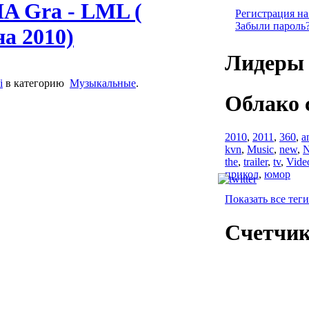
A Gra - LML (
Регистрация на
Забыли пароль
а 2010)
Лидеры 
i
в категорию
Музыкальные
.
Облако 
2010
,
2011
,
360
,
a
kvn
,
Music
,
new
,
N
the
,
trailer
,
tv
,
Vide
прикол
,
юмор
Показать все теги
Счетчи