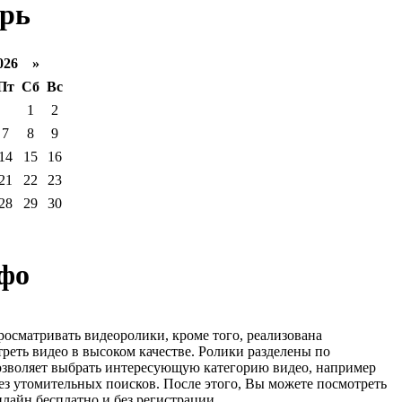
рь
026 »
Пт
Сб
Вс
1
2
7
8
9
14
15
16
21
22
23
28
29
30
фо
росматривать видеоролики, кроме того, реализована
реть видео в высоком качестве. Ролики разделены по
озволяет выбрать интересующую категорию видео, например
ез утомительных поисков. После этого, Вы можете посмотреть
лайн бесплатно и без регистрации.