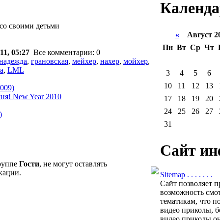
Календа
со своими детьми
«
Август 2
Пн
Вт
Ср
Чт
11, 05:27
Все комментарии: 0
надежда
,
грановская
,
мейхер
,
нахер
,
мойхер
,
a
,
LML
3
4
5
6
10
11
12
13
009)
ня! New Year 2010
17
18
19
20
24
25
26
27
)
31
Сайт ин
группе
Гости
, не могут оставлять
кации.
Sitemap
.
.
.
.
.
.
.
Сайт позволяет п
возможность смот
тематикам, что п
видео приколы, б
видео приколы он