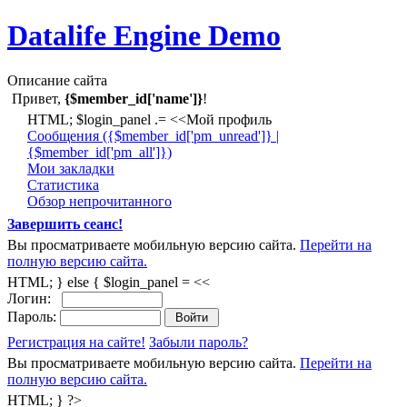
Datalife Engine Demo
Описание сайта
Привет,
{$member_id['name']}
!
HTML; $login_panel .= <<Мой профиль
Cообщения ({$member_id['pm_unread']} |
{$member_id['pm_all']})
Мои закладки
Статистика
Обзор непрочитанного
Завершить сеанс!
Вы просматриваете мобильную версию сайта.
Перейти на
полную версию сайта.
HTML; } else { $login_panel = <<
Логин:
Пароль:
Регистрация на сайте!
Забыли пароль?
Вы просматриваете мобильную версию сайта.
Перейти на
полную версию сайта.
HTML; } ?>