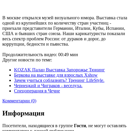
В москве открылся музей визуального юмора. Выставка стала
одной из крупнейших по количеству стран участниц -
приехали представители Германии, Италии, Кубы, Испании,
США и бывших стран союза. Наши карикатуристы показали
весь спектр проблем России: от дураков и дорог, до
коррупции, бедности и пьянства.
Продолжительность видео: 00:49 мин
Другие новости по теме:
KOZAK Палац Выставка Запорожье Тюнинг
Беркова на выставке для взрослых Xshow
Зачем учиться соблазнять? Тренинг LifeStyle.
Чернецкий и Чиграков - веселуха.
Спецоперация в Чечне
Комментарии (0)
Информация
Посетители, находящиеся в группе
Гости
, не могут оставлять
комментарии к данной публикации.