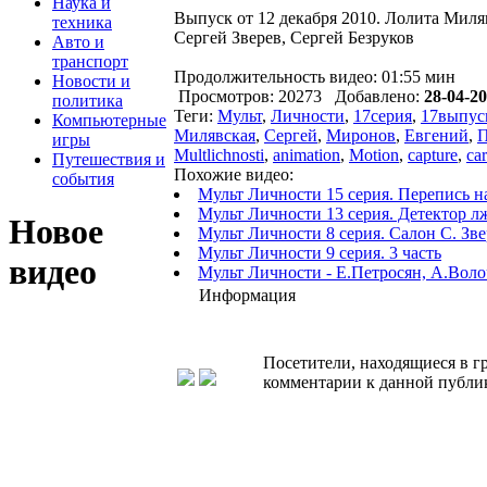
Наука и
Выпуск от 12 декабря 2010. Лолита Миля
техника
Сергей Зверев, Сергей Безруков
Авто и
транспорт
Продолжительность видео: 01:55 мин
Новости и
Просмотров: 20273 Добавлено:
28-04-20
политика
Теги:
Мульт
,
Личности
,
17серия
,
17выпус
Компьютерные
Милявская
,
Сергей
,
Миронов
,
Евгений
,
П
игры
Multlichnosti
,
animation
,
Motion
,
capture
,
ca
Путешествия и
Похожие видео:
события
Мульт Личности 15 серия. Перепись н
Мульт Личности 13 серия. Детектор л
Новое
Мульт Личности 8 серия. Салон С. Зве
Мульт Личности 9 серия. 3 часть
видео
Мульт Личности - Е.Петросян, А.Воло
Информация
Посетители, находящиеся в 
комментарии к данной публи