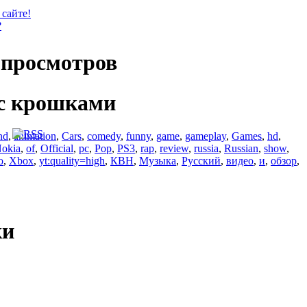
 сайте!
?
просмотров
с крошками
nd
,
animation
,
Cars
,
comedy
,
funny
,
game
,
gameplay
,
Games
,
hd
,
okia
,
of
,
Official
,
pc
,
Pop
,
PS3
,
rap
,
review
,
russia
,
Russian
,
show
,
o
,
Xbox
,
yt:quality=high
,
КВН
,
Музыка
,
Русский
,
видео
,
и
,
обзор
,
ки