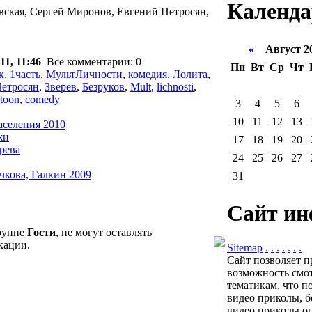
Календа
вская, Сергей Миронов, Евгений Петросян,
«
Август 2
11, 11:46
Все комментарии: 0
Пн
Вт
Ср
Чт
к
,
1часть
,
МультЛичности
,
комедия
,
Лолита
,
етросян
,
Зверев
,
Безруков
,
Mult
,
lichnosti
,
rtoon
,
comedy
3
4
5
6
10
11
12
13
аселения 2010
жи
17
18
19
20
рева
24
25
26
27
чкова, Галкин 2009
31
Сайт ин
группе
Гости
, не могут оставлять
кации.
Sitemap
.
.
.
.
.
.
.
Сайт позволяет п
возможность смот
тематикам, что п
видео приколы, б
видео приколы он