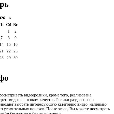
рь
026 »
Пт
Сб
Вс
1
2
7
8
9
14
15
16
21
22
23
28
29
30
фо
росматривать видеоролики, кроме того, реализована
реть видео в высоком качестве. Ролики разделены по
озволяет выбрать интересующую категорию видео, например
ез утомительных поисков. После этого, Вы можете посмотреть
лайн бесплатно и без регистрации.