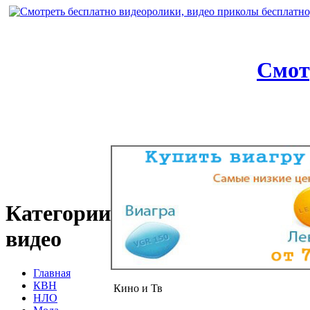
Смот
Категории
видео
Главная
КВН
Кино и Тв
НЛО