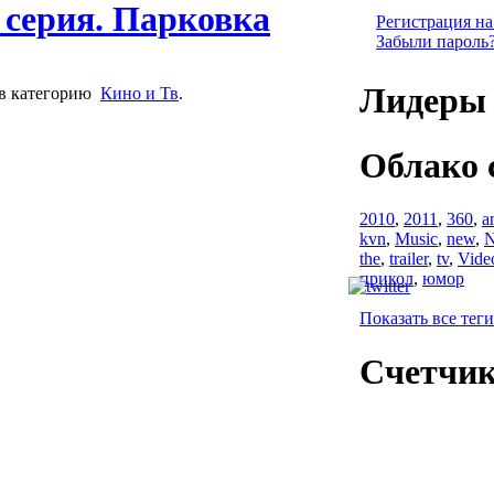
 серия. Парковка
Регистрация на
Забыли пароль
Лидеры 
в категорию
Кино и Тв
.
Облако 
2010
,
2011
,
360
,
a
kvn
,
Music
,
new
,
N
the
,
trailer
,
tv
,
Vide
прикол
,
юмор
Показать все теги
Счетчи