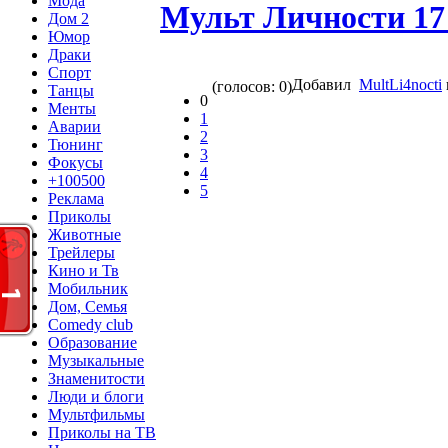
Мода
Мульт Личности 17
Дом 2
Юмор
Драки
Спорт
Добавил
MultLi4nocti
(голосов: 0)
Танцы
0
Менты
1
Аварии
2
Тюнинг
3
Фокусы
4
+100500
5
Реклама
Приколы
Животные
Трейлеры
Кино и Тв
Мобильник
Дом, Семья
Comedy club
Образование
Музыкальные
Знаменитости
Люди и блоги
Мультфильмы
Приколы на ТВ